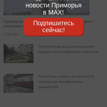
новости Приморья
в MAX!
Приморье закрепилось в десятке лучших инвест-
Подпишитесь
регионов страны
сейчас!
17.07.2026
От уютного двора до горнолыжного
курорта: как преображается Арсеньев
Новый парк, сквер с фонтаном и 50
квартир: как преображается
Дальнегорск