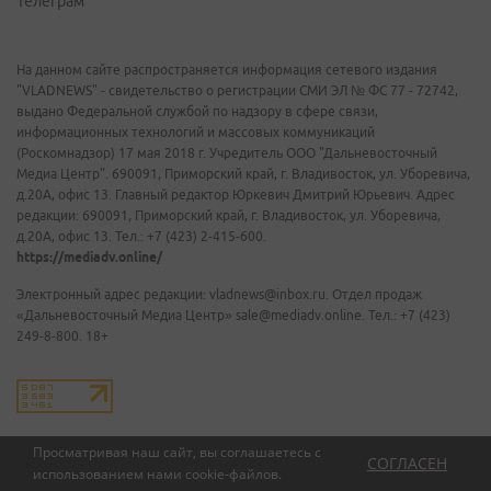
Телеграм
На данном сайте распространяется информация сетевого издания
"VLADNEWS" - свидетельство о регистрации СМИ ЭЛ № ФС 77 - 72742,
выдано Федеральной службой по надзору в сфере связи,
информационных технологий и массовых коммуникаций
(Роскомнадзор) 17 мая 2018 г. Учредитель ООО "Дальневосточный
Медиа Центр". 690091, Приморский край, г. Владивосток, ул. Уборевича,
д.20А, офис 13. Главный редактор Юркевич Дмитрий Юрьевич. Адрес
редакции: 690091, Приморский край, г. Владивосток, ул. Уборевича,
д.20А, офис 13. Тел.: +7 (423) 2-415-600.
https://mediadv.online/
Электронный адрес редакции: vladnews@inbox.ru. Отдел продаж
«Дальневосточный Медиа Центр» sale@mediadv.online. Тел.: +7 (423)
249-8-800. 18+
Просматривая наш сайт, вы соглашаетесь с
СОГЛАСЕН
использованием нами
cookie-файлов
.