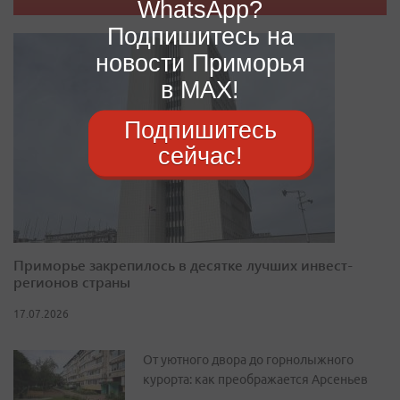
WhatsApp?
Подпишитесь на
новости Приморья
в MAX!
Подпишитесь
сейчас!
Приморье закрепилось в десятке лучших инвест-
регионов страны
17.07.2026
От уютного двора до горнолыжного
курорта: как преображается Арсеньев