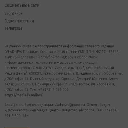
Социальные сети
vkontakte
Одноклассники
Телеграм
На данном сайте распространяется информация сетевого издания
"VLADNEWS" - свидетельство о регистрации СМИ ЭЛ № ФС 77 - 72742,
выдано Федеральной службой по надзору в сфере связи,
информационных технологий и массовых коммуникаций
(Роскомнадзор) 17 мая 2018 г. Учредитель ООО "Дальневосточный
Медиа Центр". 690091, Приморский край, г. Владивосток, ул. Уборевича,
д.20А, офис 13. Главный редактор Юркевич Дмитрий Юрьевич. Адрес
редакции: 690091, Приморский край, г. Владивосток, ул. Уборевича,
д.20А, офис 13. Тел.: +7 (423) 2-415-600.
https://mediadv.online/
Электронный адрес редакции: vladnews@inbox.ru. Отдел продаж
«Дальневосточный Медиа Центр» sale@mediadv.online. Тел.: +7 (423)
249-8-800. 18+