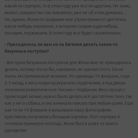
какой-то сюрприз, то в этом году уже все по-другому. Не знаю,
может, замужество так повлияло, уже не об этом думаешь…
Но, думаю, Женя по традиции мне утром принесет цветочки,
какое-нибудь пирожное, а вечером сходим куда-нибудь,
посидим, поужинаем. В этом году все будет скромненько.
- Приходилось ли вам из-за Евгения делать какие-то
безумные поступки?
- Вот прям безумных поступков для Жени мне не приходилось
делать, потому что он бы, наверное, не оценил этого. Он не
очень экстремальный человек. Но однажды 14 февраля, года
2-3 назад, я весь подъезд украсила сердечками, а под дверь
положила романтическое письмо с подарком. Весь процесс
происходит ночью, нужно было делать всё достаточно тихо, так
как у него собака, и она начинала гавкать при любом шуме. Еще
как-то на 14 февраля я вышивала нашу фотографию
крестиком, получилась большая картина. Этот сюрприз я
готовила примерно полгода. Женя был в шоке от моего
рукоделия.