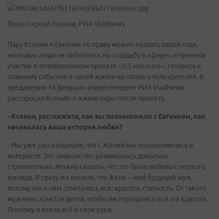
Фото: Сергей Леонов, РИА VladNews
Пару Ксении и Евгения по праву можно назвать парой года,
молодые люди не побоялись на «свадьбу в эфире» и приняли
участие в телевизионном проекте
«9,5 месяцев»
, готовясь к
главному событию в своей жизни на глазах у телезрителей. В
преддверии 14 февраля корреспондент РИА VladNews
расспросил Ксению о жизни пары после проекта.
- Ксения, расскажите, как вы познакомили с Евгением, как
начиналась ваша история любви?
- Мы уже рассказывали, что с Женей мы познакомились в
интернете. Это знакомство развивалось довольно
стремительно. Можно сказать, что это была любовь с первого
взгляда. Я сразу же поняла, что Женя – мой будущий муж,
потому что в нём сочеталось все: красота, статность. От такого
мужчины хочется детей, чтобы им передалась вся эта красота.
Поэтому я взяла всё в свои руки.