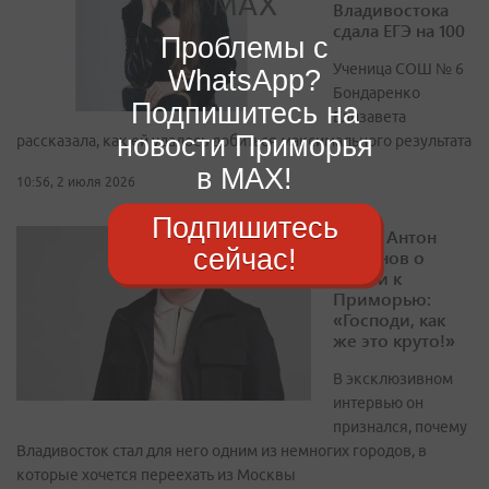
Владивостока
сдала ЕГЭ на 100
Проблемы с
Ученица СОШ № 6
WhatsApp?
Бондаренко
Подпишитесь на
Елизавета
новости Приморья
рассказала, как ей удалось добиться максимального результата
в MAX!
10:56, 2 июля 2026
Подпишитесь
Актер Антон
сейчас!
Богданов о
любви к
Приморью:
«Господи, как
же это круто!»
В эксклюзивном
интервью он
признался, почему
Владивосток стал для него одним из немногих городов, в
которые хочется переехать из Москвы