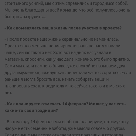
стоит много усилий, мы с этим справились и городимся собой.
Мы очень благодарны всей команде, что всё получилось очень
быстро «разрулить».
- Как поменялась ваша жизнь после участия в проекте?
- После проекта наша жизнь кардинально не изменилась.
Просто стало меньше популярности, раньше нас узнавали
чаще, сейчас такого нет. Хотя вот на днях нас узнали в
магазине, спросили, как у нас дела, конечно, это было приятно.
Сами мы стали намного ближе, уже спокойно называем друг
друга «муженёк», «жёнушка», перестали часто ссориться. Если
раньше я могла бросить все, начать собирать вещи и
планировать ехать к родителям, то сейчас такого и в мыслях
нет.
- Как планируете отмечать 14 февраля? Может, у вас есть
какие-то свои традиции?
- В этом году 14 февраля мы особо не планируем, потому что у
нас уже есть семейные заботы, уже мысли совсем о другом.
Если раньше мы всегда отмечали этот праздник, я готовила