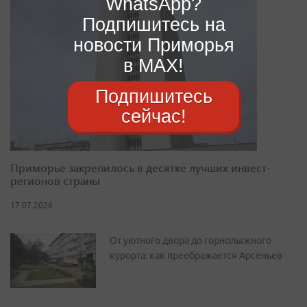
WhatsApp?
Подпишитесь на
новости Приморья
в MAX!
Подпишитесь
сейчас!
Приморье закрепилось в десятке лучших инвест-
регионов страны
17.07.2026
От уютного двора до горнолыжного
курорта: как преображается Арсеньев