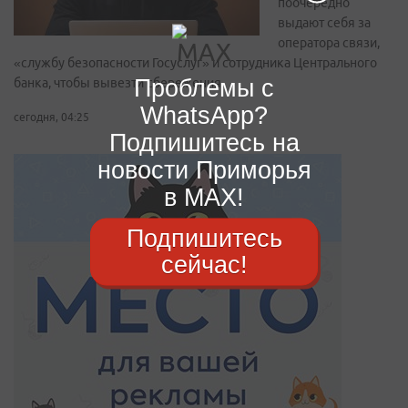
поочерёдно
выдают себя за
оператора связи,
«службу безопасности Госуслуг» и сотрудника Центрального
Проблемы с
банка, чтобы вывезти сбережения
WhatsApp?
сегодня, 04:25
Подпишитесь на
новости Приморья
в MAX!
Подпишитесь
сейчас!