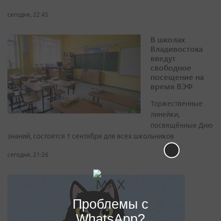
сегодня, 22:45
В школах
Владивостока
введут
свободное
посещение на
время ВЭФ
Торжественные
линейки,
посвящённые Дню
знаний, состоятся 1 сентября для всех школьников
сегодня, 21:26
Проблемы с
WhatsApp?