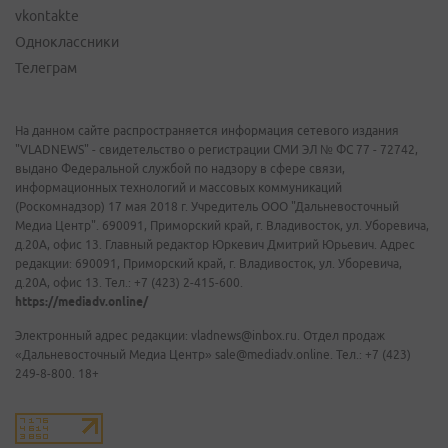
vkontakte
Одноклассники
Телеграм
На данном сайте распространяется информация сетевого издания
"VLADNEWS" - свидетельство о регистрации СМИ ЭЛ № ФС 77 - 72742,
выдано Федеральной службой по надзору в сфере связи,
информационных технологий и массовых коммуникаций
(Роскомнадзор) 17 мая 2018 г. Учредитель ООО "Дальневосточный
Медиа Центр". 690091, Приморский край, г. Владивосток, ул. Уборевича,
д.20А, офис 13. Главный редактор Юркевич Дмитрий Юрьевич. Адрес
редакции: 690091, Приморский край, г. Владивосток, ул. Уборевича,
д.20А, офис 13. Тел.: +7 (423) 2-415-600.
https://mediadv.online/
Электронный адрес редакции: vladnews@inbox.ru. Отдел продаж
«Дальневосточный Медиа Центр» sale@mediadv.online. Тел.: +7 (423)
249-8-800. 18+