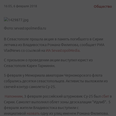
16:05, 6 февраля 2018
Общество
Фото: sevastopolmedia.ru
В Севастополе прошла акция в память погибшего в Сирии
летчика из Владивостока Романа Филипова, сообщает РИА
VladNews со ссылкой на
ИА SevastopolMedia.
С призывом о проведении акции выступил юрист из
Севастополя Карен Тарминян.
5 февраля у Мемориала авиаторам Черноморского флота
собрались десятки севастопольцев. Активисты выложили из
свечей контур самолета Су-25.
Напомним,
3 февраля российский штурмовик Су-25 был
сбит
в
Сирии. Самолет выполнял облет зоны деэскалации "Идлиб". 5
февраля жители Владивостока выступили с
инициативой
назвать
одну из улиц именем Романа Филипова.