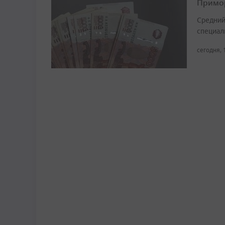
Примор
Средний
специали
сегодня, 