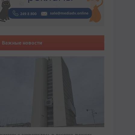
Важные новости
риморье закрепилось в десятке лучших