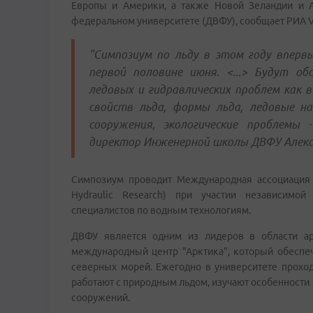
Европы и Америки, а также Новой Зеландии и А
федеральном университете (ДВФУ), сообщает РИА V
"Симпозиум по льду в этом году вперв
первой половине июня. <...> Будут об
ледовых и гидравлических проблем как в
свойств льда, формы льда, ледовые наг
сооружения, экологические проблемы 
директор Инженерной школы ДВФУ Алекса
Симпозиум проводит Международная ассоциация ги
Hydraulic Research) при участии независимо
специалистов по водным технологиям.
ДВФУ является одним из лидеров в области ар
международный центр "Арктика", который обеспе
северных морей. Ежегодно в университете проход
работают с природным льдом, изучают особенности
сооружений.