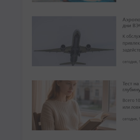
Аэропо
дни ВЭ
К обслу
привлек
задейст
сегодня, 
Тест н
глубин
Всего 1
или лов
сегодня, 