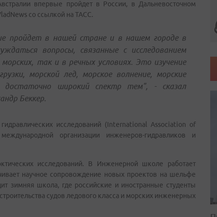
встралии впервые пройдет в России, в Дальневосточном
ladNews со ссылкой на ТАСС.
ые пройдет в нашей стране и в нашем городе в
суждаться вопросы, связанные с исследованием
 морских, так и в речных условиях. Это изучение
рузки, морской лед, морское волнение, морские
- достаточно широкий спектр тем", - сказал
ндр Беккер.
дравлических исследований (International Association of
й международной организации инженеров-гидравликов и
ктических исследований. В Инженерной школе работает
чивает научное сопровождение новых проектов на шельфе
ит зимняя школа, где российские и иностранные студенты
 строительства судов ледового класса и морских инженерных
П