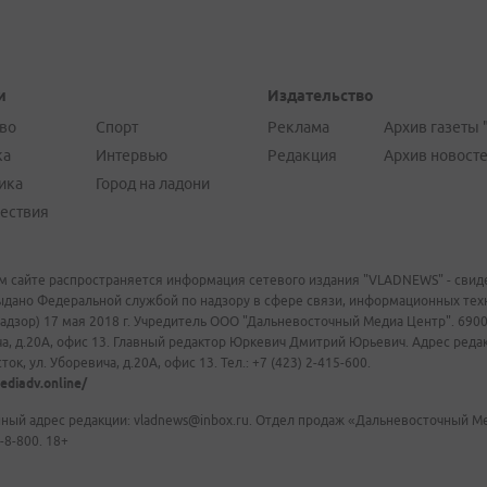
и
Издательство
во
Спорт
Реклама
Архив газеты 
ка
Интервью
Редакция
Архив новост
ика
Город на ладони
ествия
м сайте распространяется информация сетевого издания "VLADNEWS" - свиде
ыдано Федеральной службой по надзору в сфере связи, информационных те
адзор) 17 мая 2018 г. Учредитель ООО "Дальневосточный Медиа Центр". 69009
а, д.20А, офис 13. Главный редактор Юркевич Дмитрий Юрьевич. Адрес редакц
ок, ул. Уборевича, д.20А, офис 13. Тел.: +7 (423) 2-415-600.
ediadv.online/
ный адрес редакции: vladnews@inbox.ru. Отдел продаж «Дальневосточный Мед
-8-800. 18+