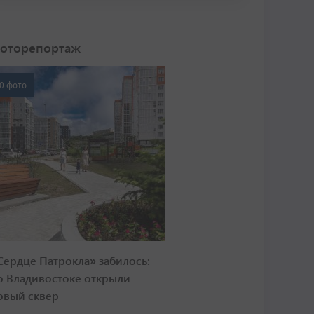
оторепортаж
0 фото
Сердце Патрокла» забилось:
о Владивостоке открыли
овый сквер