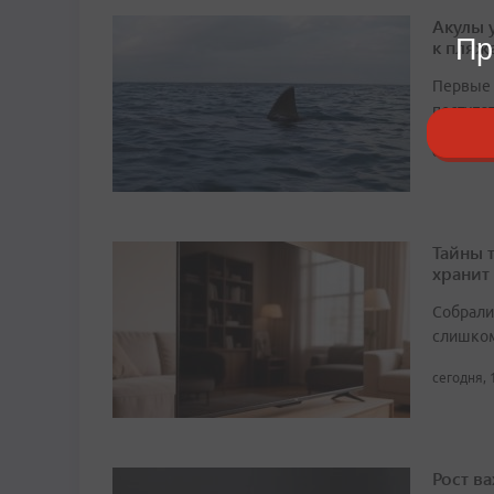
Акулы 
Пр
к пляж
Первые 
поступа
сегодня, 
Тайны 
хранит
Собрали 
слишком
сегодня, 
Рост в