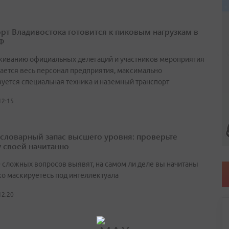
рт Владивостока готовится к пиковым нагрузкам в
Ф
живанию официальных делегаций и участников мероприятия
ается весь персонал предприятия, максимально
вуется специальная техника и наземный транспорт
12:15
а словарный запас высшего уровня: проверьте
у своей начитанно
0 сложных вопросов выявят, на самом ли деле вы начитаны
ко маскируетесь под интеллектуала
12:20