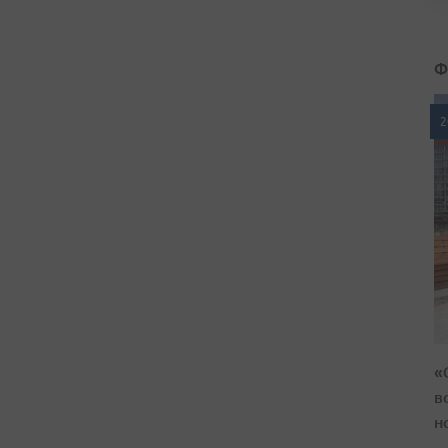
Ф
2
«
в
н