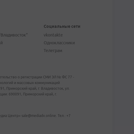
Социальные сети
"Владивосток"
vkontakte
ей
Одноклассники
Телеграм
тельство о регистрации СМИ ЭЛ № ФС 77 -
хнологий и массовых коммуникаций
1, Приморский край, г. Владивосток, ул.
ии: 690091, Приморский край, г.
иа Центр» sale@mediadv.online. Тел.: +7