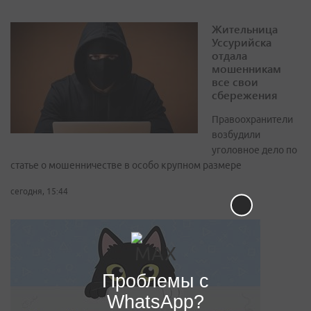
Жительница
Уссурийска
отдала
мошенникам
все свои
сбережения
Правоохранители
возбудили
уголовное дело по
статье о мошенничестве в особо крупном размере
сегодня, 15:44
Проблемы с
WhatsApp?