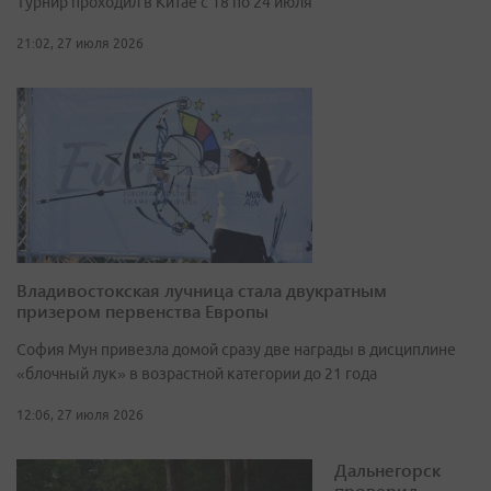
Турнир проходил в Китае с 18 по 24 июля
21:02, 27 июля 2026
Владивостокская лучница стала двукратным
призером первенства Европы
София Мун привезла домой сразу две награды в дисциплине
«блочный лук» в возрастной категории до 21 года
12:06, 27 июля 2026
Дальнегорск
проверил