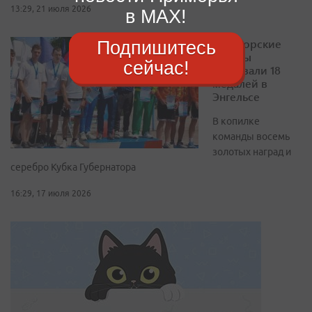
13:29, 21 июля 2026
в MAX!
Приморские
Подпишитесь
гребцы
сейчас!
завоевали 18
медалей в
Энгельсе
В копилке
команды восемь
золотых наград и
серебро Кубка Губернатора
16:29, 17 июля 2026