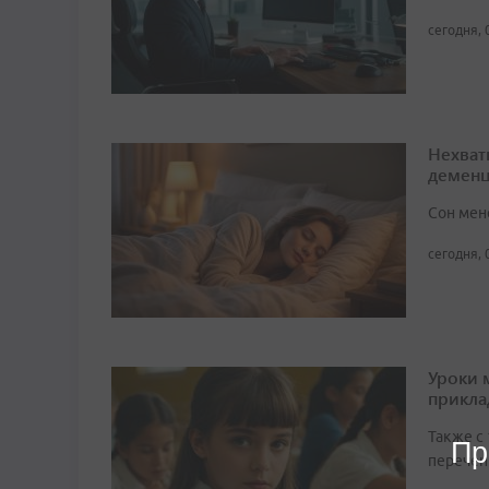
сегодня, 
Нехват
демен
Сон мен
сегодня, 
Уроки 
прикл
Также с
Пр
перечен