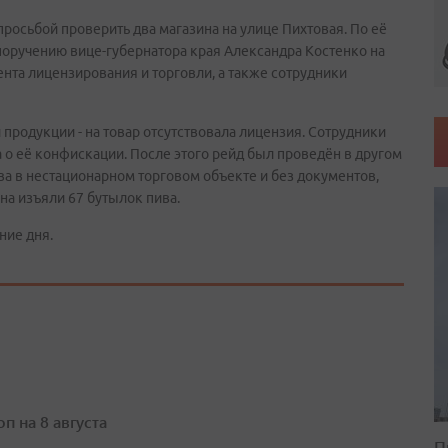
росьбой проверить два магазина на улице Пихтовая. По её
 поручению вице-губернатора края Александра Костенко на
нта лицензирования и торговли, а также сотрудники
продукции - на товар отсутствовала лицензия. Сотрудники
 о её конфискации. После этого рейд был проведён в другом
ва в нестационарном торговом объекте и без документов,
а изъяли 67 бутылок пива.
ние дня.
п на 8 августа
П