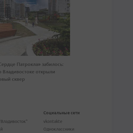
Сердце Патрокла» забилось:
о Владивостоке открыли
овый сквер
Социальные сети
"Владивосток"
vkontakte
ей
Одноклассники