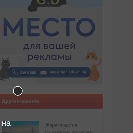
Другие новости
 на
Жара спадет в
Приморье: что ждет