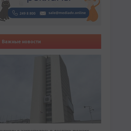
Важные новости
риморье закрепилось в десятке лучших