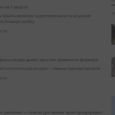
и
п на 7 августа
17
к принять желаемое за действительное и в результате
ть большую ошибку
07:38
брать спелую дыню: простые правила от фермера
вет и сетчатый узор на корке — главные признаки зрелости
04:29
е давление — опасно для жизни: врач предупредил