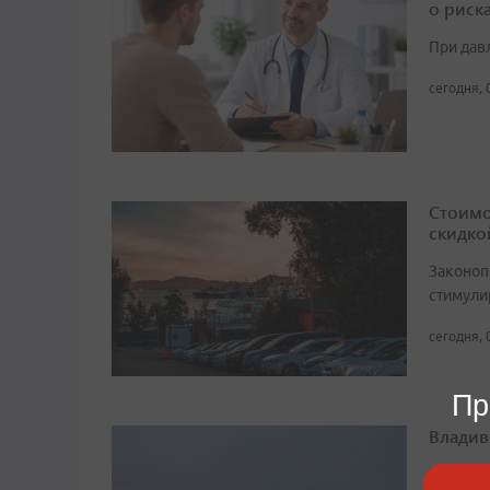
о риск
При дав
сегодня, 
Стоимо
скидко
Законоп
стимули
сегодня, 
Пр
Владив
Темпера