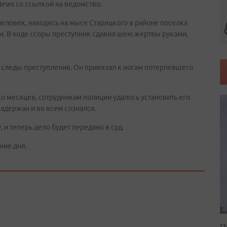
News со ссылкой на ведомство.
 человек, находясь на мысе Старицкого в районе поселка
. В ходе ссоры преступник сдавил шею жертвы руками,
 следы преступления. Он привязал к ногам потерпевшего
ко месяцев, сотрудникам полиции удалось установить его
адержан и во всем сознался.
 и теперь дело будет передано в суд.
ние дня.
П