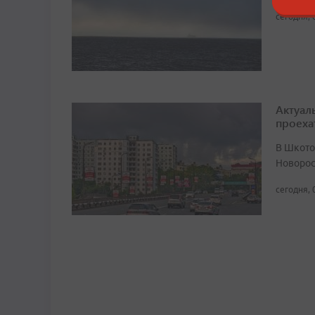
сегодня, 
Актуал
проеха
В Шкото
Новорос
сегодня, 