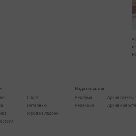
«
в
н
и
Издательство
во
Спорт
Реклама
Архив газеты 
ка
Интервью
Редакция
Архив новост
ика
Город на ладони
ествия