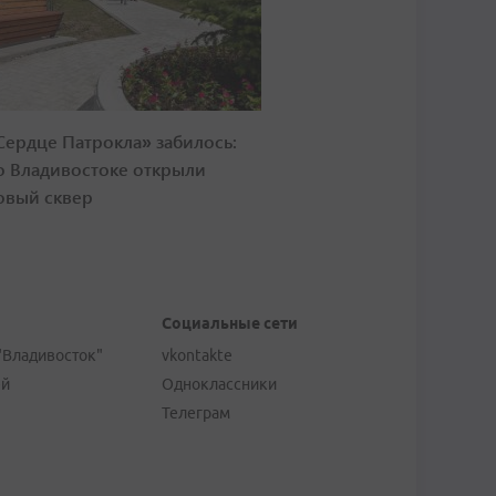
Сердце Патрокла» забилось:
о Владивостоке открыли
овый сквер
Социальные сети
"Владивосток"
vkontakte
ей
Одноклассники
Телеграм