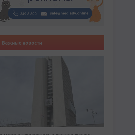
Важные новости
риморье закрепилось в десятке лучших