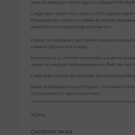
жителя, убившего своего друга, сообщает РИА Vlad
Следствие считает, что 2 августа 2017 года молодой
Подножье поссорился со своим 48-летним знакомым
поместил его голову в воду и утопил его.
Поняв, что совершил, преступник попытался скрыть
камни и сбросил тело в воду.
Несмотря на то, что тело пролежало в воде несколь
личность, и вскоре подозреваемый в убийстве был з
Следствие собрало достаточную доказательную базу,
Новости Владивостока в Telegram - постоянно в тече
Подписывайтесь одним нажатием!
Смотрите также