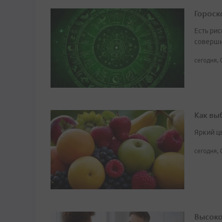
Гороско
Есть рис
соверши
сегодня, 
Как вы
Яркий ц
сегодня, 
Высоко