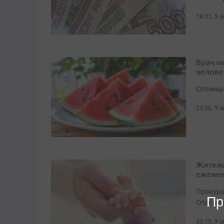
18:33, 9 
Врач н
челове
Оптимал
23:06, 9 
Житель
ежемес
Прокура
Пр
Отделен
20:19, 9 