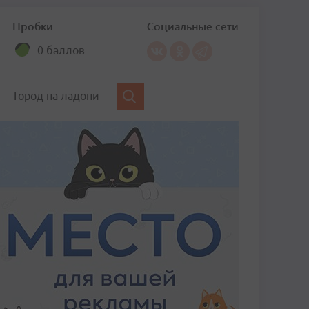
Пробки
Социальные сети
0 баллов
Город на ладони