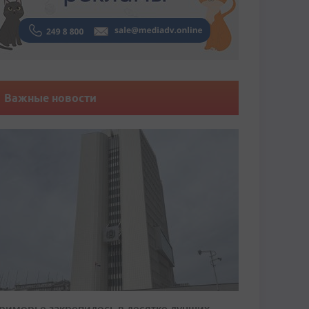
Важные новости
риморье закрепилось в десятке лучших