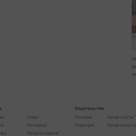
«
в
н
и
Издательство
во
Спорт
Реклама
Архив газеты 
ка
Интервью
Редакция
Архив новост
ика
Город на ладони