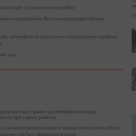
и
м транспорте к крещенским прорубям
17
дничных мероприятиях, без присмотра родителей или
тобы автомобили не выезжали на лёд водоемов: подобные
и.
ние дня.
д разъяснил: право на семейную выплату
яется при смене работы
ься за выплатой можно даже в период поиска новой работы,
прошлом году был официальный доход