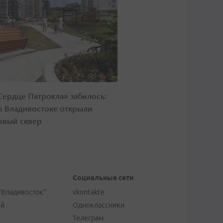
Сердце Патрокла» забилось:
о Владивостоке открыли
овый сквер
Социальные сети
"Владивосток"
vkontakte
ей
Одноклассники
Телеграм