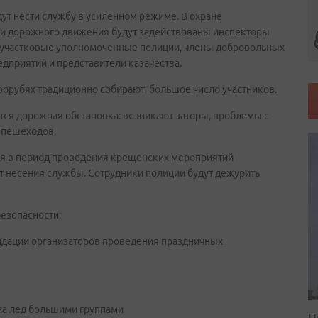
удут нести службу в усиленном режиме. В охране
ти дорожного движения будут задействованы инспекторы
, участковые уполномоченные полиции, члены добровольных
дприятий и представители казачества.
орубях традиционно собирают большое число участников.
ся дорожная обстановка: возникают заторы, проблемы с
 пешеходов.
я в период проведения крещенских мероприятий
т несения службы. Сотрудники полиции будут дежурить
езопасности:
ндации организаторов проведения праздничных
 на лед большими группами
П