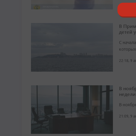
В Прим
детей 
С начала
которых
22:18, 9 
В нояб
недели
В ноябре
21:09, 9 