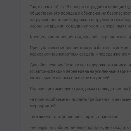
Так, в ночь с 18 на 19 января сотрудники полиции б
общественного порядка и обеспечении безопаснос
патрульно-постовой и дорожно-патрульной службы
народных дружин, сотрудники частных охранных пре
Крещенские мероприятия, купания в крещенских пр
При публичных мероприятиях неизбежно осложняет
парковкой транспортных средств и передвижением
Для обеспечения безопасности дорожного движени
Госавтоинспекция переведена на усиленный вариан
около православных объектов и купелей.
Полиция рекомендует гражданам соблюдать меры б
- в полном объеме выполнять требования и рекоме
мероприятий
- исключить употребление спиртных напитков
- не нарушать общественный порядок, не выходить