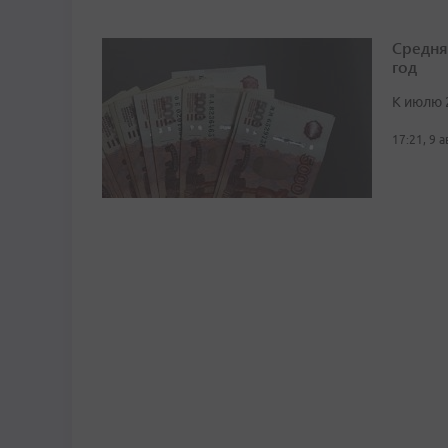
Средня
год
К июлю 
17:21, 9 