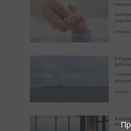
ежемес
Прокура
Отделен
сегодня, 
В Прим
детей 
С начала
которых
сегодня, 
В нояб
Пр
недели