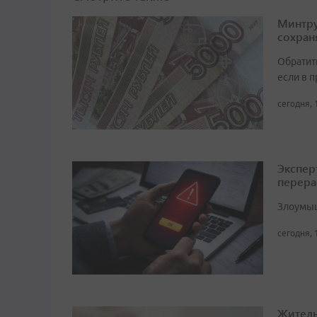
Минтру
сохран
Обратит
если в 
сегодня, 
Экспер
перера
Злоумыш
сегодня, 
Житель