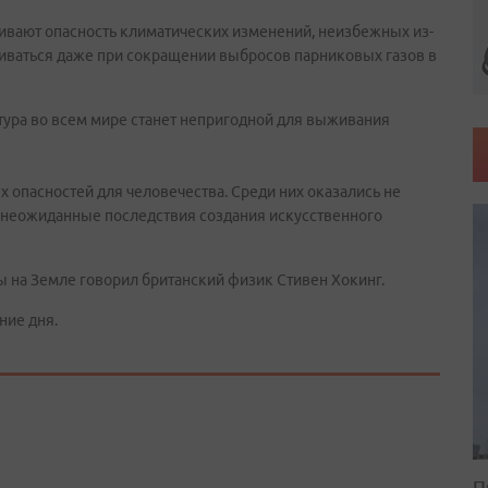
ивают опасность климатических изменений, неизбежных из-
чиваться даже при сокращении выбросов парниковых газов в
тура во всем мире станет непригодной для выживания
 опасностей для человечества. Среди них оказались не
и неожиданные последствия создания искусственного
на Земле говорил британский физик Стивен Хокинг.
ние дня.
П