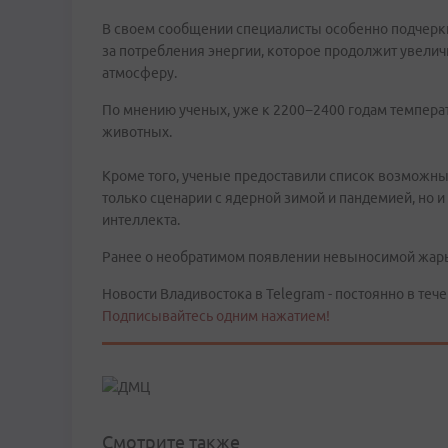
В своем сообщении специалисты особенно подчерк
за потребления энергии, которое продолжит увели
атмосферу.
По мнению ученых, уже к 2200−2400 годам темпера
животных.
Кроме того, ученые предоставили список возможных
только сценарии с ядерной зимой и пандемией, но 
интеллекта.
Ранее о необратимом появлении невыносимой жары 
Новости Владивостока в Telegram - постоянно в тече
Подписывайтесь одним нажатием!
Смотрите также