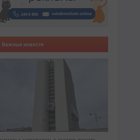
Важные новости
риморье закрепилось в десятке лучших