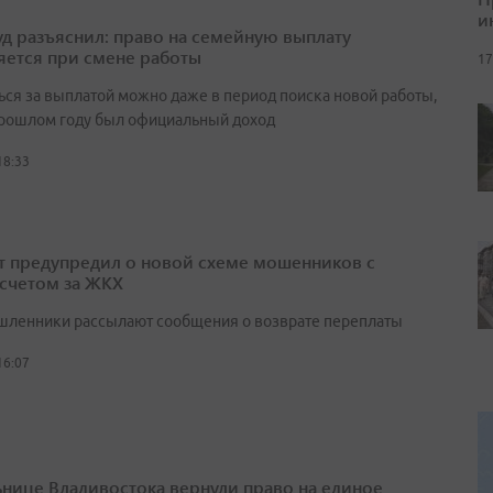
и
д разъяснил: право на семейную выплату
яется при смене работы
17
ься за выплатой можно даже в период поиска новой работы,
прошлом году был официальный доход
18:33
т предупредил о новой схеме мошенников с
счетом за ЖКХ
ленники рассылают сообщения о возврате переплаты
16:07
нице Владивостока вернули право на единое