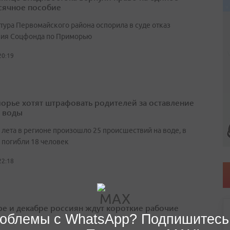
ячное пособие
тура Первомайского района оспорила в суде отказ
ия Соцфонда по Приморью
20:19
орье хотят штрафовать родителей за оставление
у воды
 лета в регионе произошло 25 происшествий на воде, в
 погибли 18 человек
22:18
ре и декабре россиян ждут короткие рабочие
облемы с WhatsApp? Подпишитесь