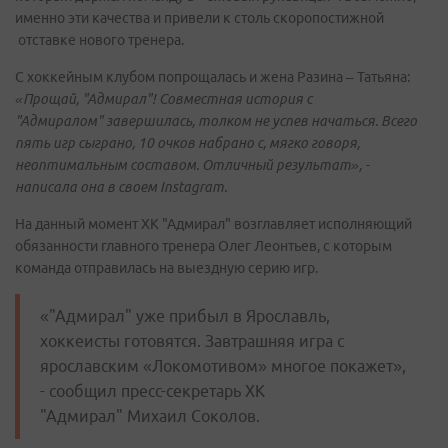
именно эти качества и привели к столь скоропостижной
отставке нового тренера.
С хоккейным клубом попрощалась и жена Разина – Татьяна:
«Прощай, "Адмирал"! Совместная история с
"Адмиралом" завершилась, толком не успев начаться. Всего
пять игр сыграно, 10 очков набрано с, мягко говоря,
неоптимальным составом. Отличный результат», -
написала она в своем Instagram.
На данный момент ХК "Адмирал" возглавляет исполняющий
обязанности главного тренера Олег Леонтьев, с которым
команда отправилась на выездную серию игр.
«"Адмирал" уже прибыл в Ярославль,
хоккеисты готовятся. Завтрашняя игра с
ярославским «Локомотивом» многое покажет»,
- сообщил пресс-секретарь ХК
"Адмирал" Михаил Соколов.