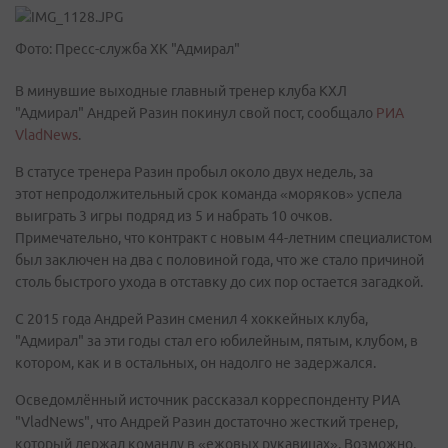
Фото: Пресс-служба ХК "Адмирал"
В минувшие выходные главный тренер клуба КХЛ
"Адмирал" Андрей Разин покинул свой пост, сообщало
РИА
VladNews
.
В статусе тренера Разин пробыл около двух недель, за
этот непродолжительный срок команда «моряков» успела
выиграть 3 игры подряд из 5 и набрать 10 очков.
Примечательно, что контракт с новым 44-летним специалистом
был заключен на два с половиной года, что же стало причиной
столь быстрого ухода в отставку до сих пор остается загадкой.
С 2015 года Андрей Разин сменил 4 хоккейных клуба,
"Адмирал" за эти годы стал его юбилейным, пятым, клубом, в
котором, как и в остальных, он надолго не задержался.
Осведомлённый источник рассказал корреспонденту РИА
"VladNews", что Андрей Разин достаточно жесткий тренер,
который держал команду в «ежовых рукавицах». Возможно,