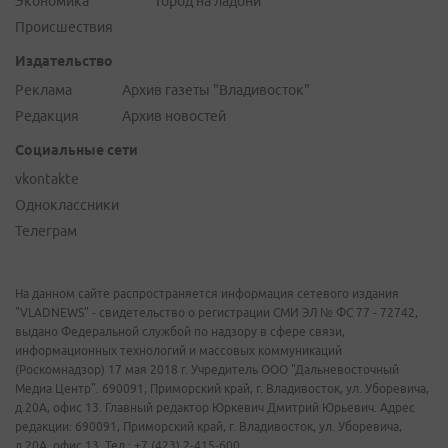
Экономика
Город на ладони
Происшествия
Издательство
Реклама
Архив газеты "Владивосток"
Редакция
Архив новостей
Социальные сети
vkontakte
Одноклассники
Телеграм
На данном сайте распространяется информация сетевого издания
"VLADNEWS" - свидетельство о регистрации СМИ ЭЛ № ФС 77 - 72742,
выдано Федеральной службой по надзору в сфере связи,
информационных технологий и массовых коммуникаций
(Роскомнадзор) 17 мая 2018 г. Учредитель ООО "Дальневосточный
Медиа Центр". 690091, Приморский край, г. Владивосток, ул. Уборевича,
д.20А, офис 13. Главный редактор Юркевич Дмитрий Юрьевич. Адрес
редакции: 690091, Приморский край, г. Владивосток, ул. Уборевича,
д.20А, офис 13. Тел.: +7 (423) 2-415-600.