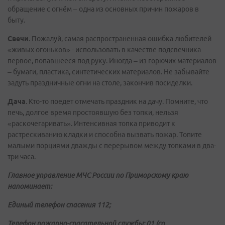
обращение с огнём – одна из основных причин пожаров в
быту.
Свечи
. Пожалуй, самая распространенная ошибка любителей
«живых огоньков» - использовать в качестве подсвечника
первое, попавшееся под руку. Иногда – из горючих материалов
– бумаги, пластика, синтетических материалов. Не забывайте
задуть праздничные огни на столе, закончив посиделки.
Дача
. Кто-то поедет отмечать праздник на дачу. Помните, что
печь, долгое время простоявшую без топки, нельзя
«раскочегаривать». Интенсивная топка приводит к
растрескиванию кладки и способна вызвать пожар. Топите
малыми порциями дважды с перерывом между топками в два-
три часа.
Главное управление МЧС России по Приморскому краю
напоминает:
Единый телефон спасения 112;
Телефон пожарно-спасательной службы: 01 (со