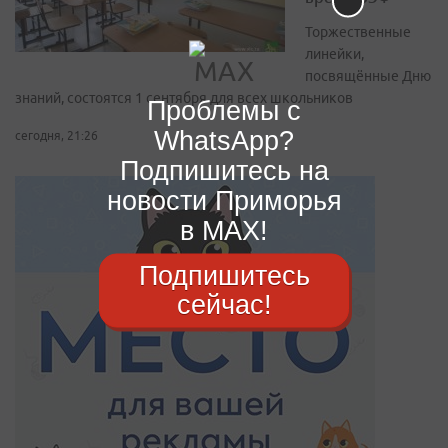
Торжественные
линейки,
посвящённые Дню
знаний, состоятся 1 сентября для всех школьников
Проблемы с
WhatsApp?
сегодня, 21:26
Подпишитесь на
новости Приморья
в MAX!
Подпишитесь
сейчас!