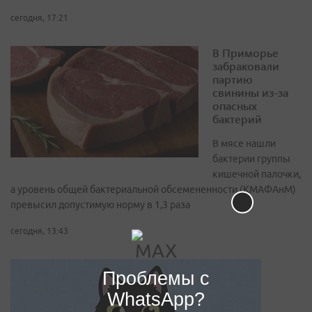
сегодня, 17:21
В Приморье
забраковали
партию
свинины из-за
опасных
бактерий
В мясе нашли
бактерии группы
кишечной палочки,
а уровень общей бактериальной обсемененности (КМАФАнМ)
превысил допустимую норму в 1,3 раза
сегодня, 13:43
Проблемы с
WhatsApp?