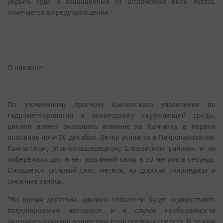
укрыть суда в защищенных от штормовых волн бухтах,
отмечается в предупреждении.
О циклоне
По уточненному прогнозу Камчатского управления по
гидрометеорологии и мониторингу окружающей среды,
циклон начнет оказывать влияние на Камчатку в первой
половине ночи 26 декабря. Ветер усилится в Петропавловске-
Камчатском, Усть-Большерецком, Елизовском районах и на
побережьях достигнет ураганной силы в 50 метров в секунду.
Ожидается сильный снег, метель, на дорогах гололедица и
снежные заносы.
"Во время действия циклона спасатели будут осуществлять
патрулирование автодорог и в случае необходимости
оказывать помощь водителям транспортных средств. В режим