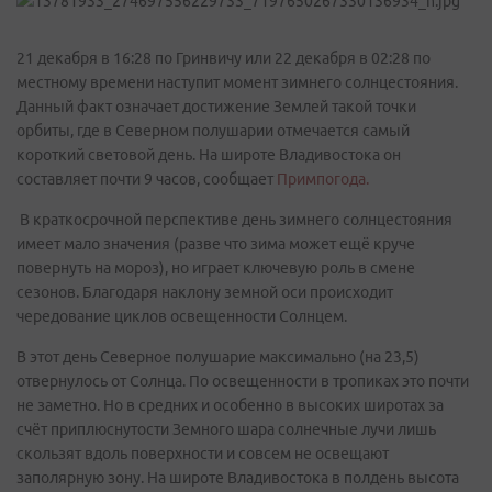
21 декабря в 16:28 по Гринвичу или 22 декабря в 02:28 по
местному времени наступит момент зимнего солнцестояния.
Данный факт означает достижение Землей такой точки
орбиты, где в Северном полушарии отмечается самый
короткий световой день. На широте Владивостока он
составляет почти 9 часов, сообщает
Примпогода.
В краткосрочной перспективе день зимнего солнцестояния
имеет мало значения (разве что зима может ещё круче
повернуть на мороз), но играет ключевую роль в смене
сезонов. Благодаря наклону земной оси происходит
чередование циклов освещенности Солнцем.
В этот день Северное полушарие максимально (на 23,5)
отвернулось от Солнца. По освещенности в тропиках это почти
не заметно. Но в средних и особенно в высоких широтах за
счёт приплюснутости Земного шара солнечные лучи лишь
скользят вдоль поверхности и совсем не освещают
заполярную зону. На широте Владивостока в полдень высота