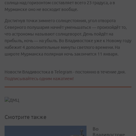
солнца над горизонтом составляет всего 23 градуса, а в
Мурманске оно не восходит вообще.
Достигнув точки зимнего солнцестояния, угол отворота
Северного полушария начнёт уменьшаться — произойдёт то,
что астрономы называют солнцеворот. День пойдёт на
прибыль, ночь — на убыль. Во Владивостоке уже к Новому году
набежит 4 дополнительные минуты светлого времени. На
широте Мурманска полярная ночь закончится 11 января.
Новости Владивостока в Telegram - постоянно в течение дня.
Подписывайтесь одним нажатием!
Смотрите также
Во
Владивостоке