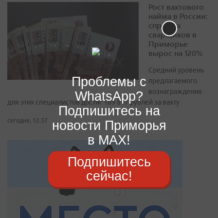
Рост вахтового
найма в России:
спрос на
сварщиков в
Приморье
вырос на 120%
Средний уровень
Проблемы с
предлагаемого
вознаграждения
WhatsApp?
для этих специалистов достиг 189 847 рублей за вахту
Подпишитесь на
сегодня, 12:37
новости Приморья
в MAX!
Подпишитесь
сейчас!