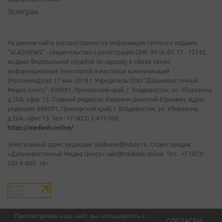
Телеграм
На данном сайте распространяется информация сетевого издания
"VLADNEWS" - свидетельство о регистрации СМИ ЭЛ № ФС 77 - 72742,
выдано Федеральной службой по надзору в сфере связи,
информационных технологий и массовых коммуникаций
(Роскомнадзор) 17 мая 2018 г. Учредитель ООО "Дальневосточный
Медиа Центр". 690091, Приморский край, г. Владивосток, ул. Уборевича,
д.20А, офис 13. Главный редактор Юркевич Дмитрий Юрьевич. Адрес
редакции: 690091, Приморский край, г. Владивосток, ул. Уборевича,
д.20А, офис 13. Тел.: +7 (423) 2-415-600.
https://mediadv.online/
Электронный адрес редакции: vladnews@inbox.ru. Отдел продаж
«Дальневосточный Медиа Центр» sale@mediadv.online. Тел.: +7 (423)
249-8-800. 18+
Просматривая наш сайт, вы соглашаетесь с
СОГЛАСЕН