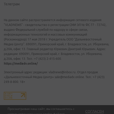
Телеграм
На данном сайте распространяется информация сетевого издания
"VLADNEWS" - свидетельство о регистрации СМИ ЭЛ № ФС 77 - 72742,
выдано Федеральной службой по надзору в сфере связи,
информационных технологий и массовых коммуникаций
(Роскомнадзор) 17 мая 2018 г. Учредитель ООО "Дальневосточный
Медиа Центр". 690091, Приморский край, г. Владивосток, ул. Уборевича,
д.20А, офис 13. Главный редактор Юркевич Дмитрий Юрьевич. Адрес
редакции: 690091, Приморский край, г. Владивосток, ул. Уборевича,
д.20А, офис 13. Тел.: +7 (423) 2-415-600.
https://mediadv.online/
Электронный адрес редакции: vladnews@inbox.ru. Отдел продаж
«Дальневосточный Медиа Центр» sale@mediadv.online. Тел.: +7 (423)
249-8-800. 18+
Просматривая наш сайт, вы соглашаетесь с
СОГЛАСЕН
использованием нами
cookie-файлов
.