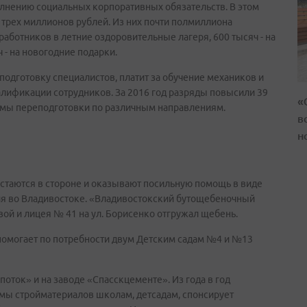
олнению социальных корпоративных обязательств. В этом
 трех миллионов рублей. Из них почти полмиллиона
аботников в летние оздоровительные лагеря, 600 тысяч - на
 - на новогодние подарки.
подготовку специалистов, платит за обучение механиков и
лификации сотрудников. За 2016 год разряды повысили 39
«
ммы переподготовки по различным направлениям.
в
н
стаются в стороне и оказывают посильную помощь в виде
я во Владивостоке. «Владивостокский бутощебеночный
овой и лицея № 41 на ул. Борисенко отгружал щебень.
помогает по потребности двум Детским садам №4 и №13
оток» и на заводе «Спасскцементе». Из года в год
мы стройматериалов школам, детсадам, спонсирует