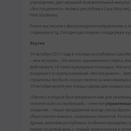
учреждения, дает мощный положительный импульс 
«Востокцемента» велика: республика Саха (Якутия)
РИА VladNews
Ранее мы писали о физкультурном направлении, о 
стадионов и т.д. Сегодня расскажем о поддержке ку
Якутия
19 октября 2017 года в столице республики Саха (Я
– моя история». Это аналог одноименного парка, по
действовать 18 таких культурных площадок. Масшта
входящего в группу компаний «Востокцемент». Зав
строительство было осуществлено за максимально ко
19 октября музей уже открыл двери для первых пос
«Проект, который был предложен нам для реализаци
технической составляющей, – отметил
управляющи
открытия. – Наше предприятие всегда смело бралось
общественно важных, социальных проектов. Результ
Думаю, жителям республики, особенно молодежи, оч
провести целый день с семьей, прикоснуться к исто