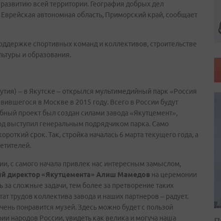
развитию всей территории. География добрых дел
, Еврейская автономная область, Приморский край, сообщает
поддержке спортивных команд и коллективов, строительстве
льтуры и образования.
кутия) – в Якутске – открылся мультимедийный парк «Россия
явившегося в Москве в 2015 году. Всего в России будут
бный проект был создан силами завода «Якутцемент»,
од выступил генеральным подрядчиком парка. Само
роткий срок. Так, стройка началась 6 марта текущего года, а
етителей.
и, с самого начала привлек нас интересным замыслом,
й директор «Якутцемента» Алиш Мамедов
на церемонии
 за сложные задачи, тем более за претворение таких
ат трудов коллектива завода и наших партнеров – радует.
ень понравится музей. Здесь можно будет с пользой
рии народов России, увидеть как велика и могуча наша
П