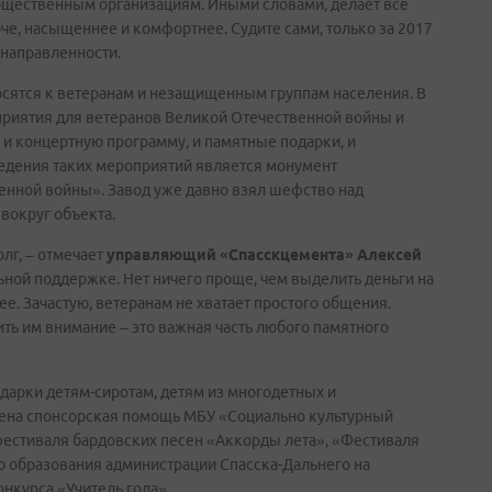
бщественным организациям. Иными словами, делает все
че, насыщеннее и комфортнее. Судите сами, только за 2017
 направленности.
осятся к ветеранам и незащищенным группам населения. В
риятия для ветеранов Великой Отечественной войны и
и концертную программу, и памятные подарки, и
дения таких мероприятий является монумент
нной войны». Завод уже давно взял шефство над
 вокруг объекта.
лг, – отмечает
управляющий «Спасскцемента» Алексей
ьной поддержке. Нет ничего проще, чем выделить деньги на
ее. Зачастую, ветеранам не хватает простого общения.
ить им внимание – это важная часть любого памятного
арки детям-сиротам, детям из многодетных и
ена спонсорская помощь МБУ «Социально культурный
фестиваля бардовских песен «Аккорды лета», «Фестиваля
 образования администрации Спасска-Дальнего на
нкурса «Учитель года».