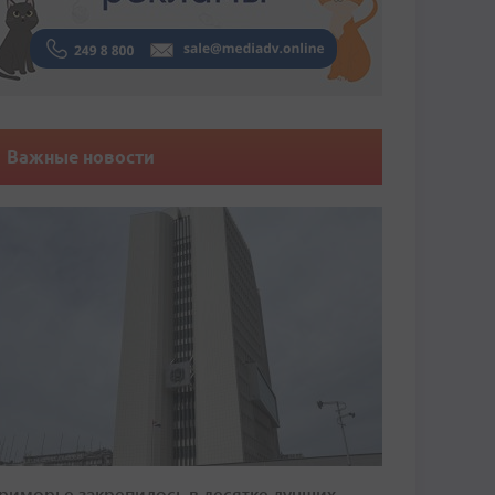
Важные новости
риморье закрепилось в десятке лучших