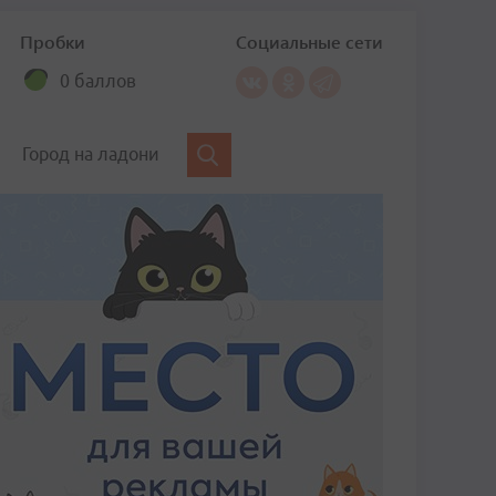
Пробки
Социальные сети
0 баллов
Город на ладони