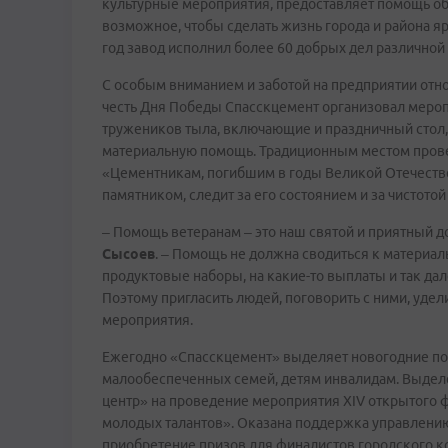
культурные мероприятия, предоставляет помощь о
возможное, чтобы сделать жизнь города и района яр
год завод исполнил более 60 добрых дел различной
С особым вниманием и заботой на предприятии отн
честь Дня Победы Спасскцемент организовал мероп
тружеников тыла, включающие и праздничный стол, 
материальную помощь. Традиционным местом прове
«Цементникам, погибшим в годы Великой Отечестве
памятником, следит за его состоянием и за чистотой
– Помощь ветеранам – это наш святой и приятный до
Сысоев
. – Помощь не должна сводиться к материал
продуктовые наборы, на какие-то выплаты и так дал
Поэтому пригласить людей, поговорить с ними, удел
мероприятия.
Ежегодно «Спасскцемент» выделяет новогодние под
малообеспеченных семей, детям инвалидам. Выдел
центр» на проведение мероприятия XIV открытого 
молодых талантов». Оказана поддержка управлению
приобретение призов для финалистов городского ко