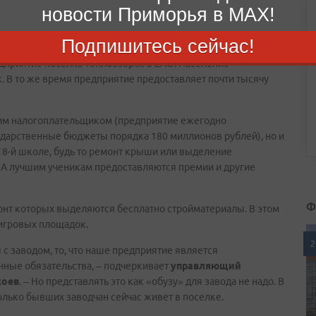
новости Приморья в MAX!
Подпишитесь сейчас!
дприятие поселка Теплоозерск в ЕАО. Население
. В то же время предприятие предоставляет почти тысячу
шим налогоплательщиком (предприятие ежегодно
ударственные бюджеты порядка 180 миллионов рублей), но и
8-й школе, будь то ремонт крыши или выделение
 А лучшим ученикам предоставляются премии и другие
Ф
онт которых выделяются бесплатно стройматериалы. В этом
 игровых площадок.
2
с заводом, то, что наше предприятие является
ные обязательства, – подчеркивает
управляющий
соев
. – Но представлять это как «обузу» для завода не надо. В
олько бывших заводчан сейчас живет в поселке.