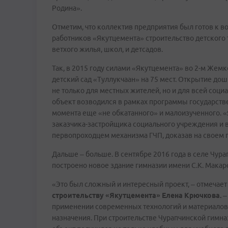
Родина».
Отметим, что коллектив предприятия был готов к 
работников «Якутцемента» строительство детского 
ветхого жилья, школ, и детсадов.
Так, в 2015 году силами «Якутцемента» во 2-м Жем
детский сад «Туллукчаан» на 75 мест. Открытие д
не только для местных жителей, но и для всей соци
объект возводился в рамках программы государствен
момента еще «не обкатанного» и малоизученного. «
заказчика-застройщика социального учреждения и 
первопроходцем механизма ГЧП, доказав на своем 
Дальше – больше. В сентябре 2016 года в селе Чур
построено новое здание гимназии имени С.К. Мака
«Это был сложный и интересный проект, – отмечае
строительству «Якутцемента» Елена Крючкова.
–
применении современных технологий и материалов,
назначения. При строительстве Чурапчинской гимна