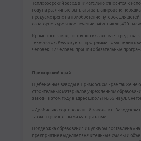
Теплоозерский завод внимательно относится к исп
году на различные выплаты запланировано порядка
предусмотрено на приобретение путевок для детей р
санаторно-курортное лечение работников, 420 тысяч
Кроме того завод постоянно вкладывает средства в 
технологов. Реализуется программа повышения ква
человек. 12 человек прошли обязательные програ
Приморский край
Щебеночные заводы в Приморском крае также не о
строительных материалов учреждениям образовани
завод» в этом году в адрес школы № 55 на ул. Снег
«Дробильно-сортировочный завод» в п. Заводском 
также строительными материалами.
Поддержка образования и культуры поставлена «на п
предприятие выделяет значительные суммы и объе