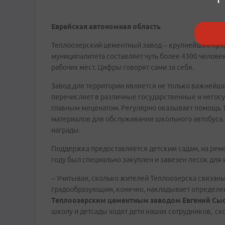
Еврейская автономная область
Теплоозерский цементный завод – крупнейшее пре
муниципалитета составляет чуть более 4300 человек
рабочих мест. Цифры говорят сами за себя.
Завод для территории является не только важней
перечисляет в различные государственные и негос
главным меценатом. Регулярно оказывает помощь 1
материалов для обслуживания школьного автобуса.
награды.
Поддержка предоставляется детским садам, на рем
году был специально закуплен и завезен песок для
– Учитывая, сколько жителей Теплоозерска связаны 
градообразующим, конечно, накладывает определен
Теплоозерским цементным заводом Евгений Сы
школу и детсады ходят дети наших сотрудников, ск