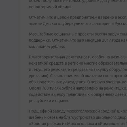
объект получился не только удобным для учебного 
неповторимый облик».
Отметим, что в целом предприятием введено в эксп
здание Детского туберкулезного санатория и Русско
Масштабные социальные проекты всегда окружены
поддержки. Отметим, что за 9 месяцев 2017 года н
миллионов рублей.
Благотворительная деятельность особенно важна в 
нехваткой средств в регионе многие образователь
и текущего ремонта, а средства на закупку оборудо
урезанию). С заявлениями об оказании спонсорской
образовательных учреждения. В первую очередь по
Около 700 тысяч рублей направлено на ремонт школ
содействие выезду талантливых и одаренных детей
республики и страны.
Подшефной заводу Мохсоголлохской средней школ
щебень и отсев на благоустройство школьного двор
«Золотая рыбка» из Мохсоголлоха и «Ромашка» из 