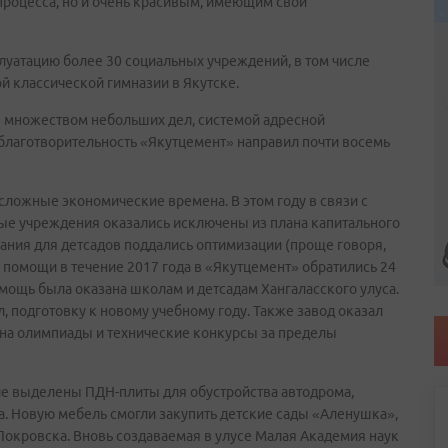
процесса, но и очень красивым, имеющим свой
луатацию более 30 социальных учреждений, в том числе
й классической гимназии в Якутске.
 множеством небольших дел, системой адресной
а благотворительность «Якутцемент» направил почти восемь
сложные экономические времена. В этом году в связи с
ные учреждения оказались исключены из плана капитального
вания для детсадов поддались оптимизации (проще говоря,
 помощи в течение 2017 года в «Якутцемент» обратились 24
мощь была оказана школам и детсадам Хангаласского улуса.
, подготовку к новому учебному году. Также завод оказал
 на олимпиады и технические конкурсы за пределы
е выделены ПДН-плиты для обустройства автодрома,
а. Новую мебель смогли закупить детские сады «Аленушка»,
Покровска. Вновь создаваемая в улусе Малая Академия наук