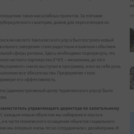
и
воплощению таких масштабных проектов. За плечами
17
туберкулезного санатория, домов для переселенцев из
конском наслеге Хангаласского улуса был построен новый
ошкольного заведения стало радостным и важным событием
альной сферы региона. Здесь необходимо подчеркнуть, что
но-частного партнерства (ГЧП) – механизма, до того
Якутцемент» смело выступил в программу, взял на себя роль
выполнил все обязательства. Предприятие стало
примере его эффективность.
апча (административный центр Чурапчинского улуса) было
рова.
т
заместитель управляющего директора по капитальному
 С каждым новым объектом мы набираемся опыта в
 и в части технического оснащения объектов социального
зии мы впервые очень тесно сотрудничали с дизайнерами. И