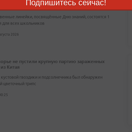
ах Владивостока введут свободное посещение на
Подпишитесь сейчас!
 ВЭФ
венные линейки, посвящённые Дню знаний, состоятся 1
я для всех школьников
августа 2026
орье не пустили крупную партию зараженных
 из Китая
х кустовой гвоздики и подсолнечника был обнаружен
й цветочный трипс
00:25