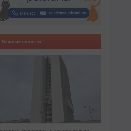
Важные новости
риморье закрепилось в десятке лучших