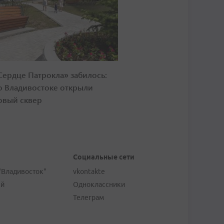
Сердце Патрокла» забилось:
о Владивостоке открыли
овый сквер
Социальные сети
"Владивосток"
vkontakte
ей
Одноклассники
Телеграм