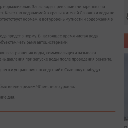
р нормализован. Запас воды превышает четыре тысячи
ет. Качество подаваемой в краны жителей Славянки воды по
ветствует нормам, а вот уровень мутности и содержания в
вода придет в норму. В настоящее время чистая вода
объектам четырьмя автоцистернами.
овню загрязнения воды, коммунальщики называют
нь давления при запуске воды после проведения ремонта.
его и устранения последствий в Славянку прибудут
 был введен режим ЧС местного уровня.
ние дня.
П