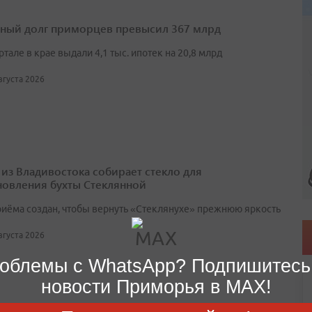
ный долг приморцев превысил 367 млрд
артале в крае выдали 4,1 тыс. ипотек на 20,8 млрд
августа 2026
 из Владивостока собирает стекло для
новления бухты Стеклянной
риёма создан, чтобы вернуть «Стеклянухе» прежнюю яркость
августа 2026
облемы с WhatsApp? Подпишитесь
новости Приморья в MAX!