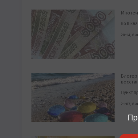
Ипотеч
Во II кв
20:14, 8 
Блогер
восста
Пункт п
21:03, 8 
Пр