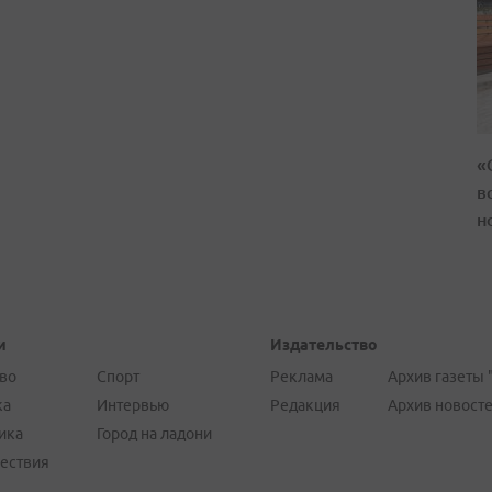
«
в
н
и
Издательство
во
Спорт
Реклама
Архив газеты 
ка
Интервью
Редакция
Архив новост
ика
Город на ладони
ествия