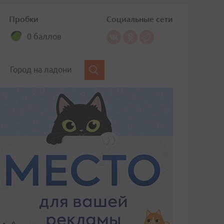
Пробки
Социальные сети
0 баллов
Город на ладони