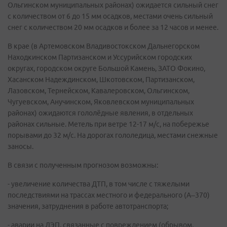
Ольгинском муниципальных районах) ожидается сильный снег
с количеством от 6 до 15 мм осадков, местами очень сильный
снег с количеством 20 мм осадков и более за 12 часов и менее.
В крае (в Артемовском Владивостокском Дальнегорском
Находкинском Партизанском и Уссурийском городских
округах, городском округе Большой Камень, ЗАТО Фокино,
Хасанском Надеждинском, Шкотовском, Партизанском,
Лазовском, Тернейском, Кавалеровском, Ольгинском,
Чугуевском, Анучинском, Яковлевском муниципальных
районах) ожидаются гололёдные явления, в отдельных
районах сильные. Метель при ветре 12-17 м/с, на побережье
порывами до 32 м/с. На дорогах гололедица, местами снежные
заносы.
В связи с полученным прогнозом возможны:
- увеличение количества ДТП, в том числе с тяжелыми
последствиями на трассах местного и федерального (А–370)
значения, затруднения в работе автотранспорта;
- аварии на ЛЭП, связанные с повреждением (обрывом,