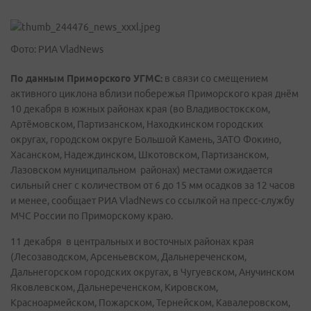
Фото: РИА VladNews
По данным Приморского УГМС
:
в связи со смещением
активного циклона вблизи побережья Приморского края днём
10 декабря в южных районах края (во Владивостокском,
Артёмовском, Партизанском, Находкинском городских
округах, городском округе Большой Камень, ЗАТО Фокино,
Хасанском, Надеждинском, Шкотовском, Партизанском,
Лазовском муниципальном районах) местами ожидается
сильный снег с количеством от 6 до 15 мм осадков за 12 часов
и менее, сообщает РИА VladNews со ссылкой на пресс-службу
МЧС России по Приморскому краю.
11 декабря в центральных и восточных районах края
(Лесозаводском, Арсеньевском, Дальнереченском,
Дальнегорском городских округах, в Чугуевском, Анучинском
Яковлевском, Дальнереченском, Кировском,
Красноармейском, Пожарском, Тернейском, Кавалеровском,