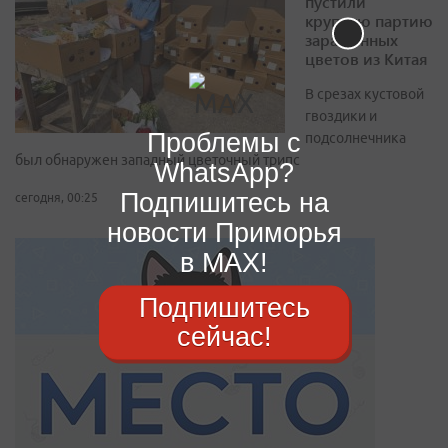
пустили
крупную партию
зараженных
цветов из Китая
В срезах кустовой
гвоздики и
Проблемы с
подсолнечника
был обнаружен западный цветочный трипс
WhatsApp?
Подпишитесь на
сегодня, 00:25
новости Приморья
в MAX!
Подпишитесь
сейчас!