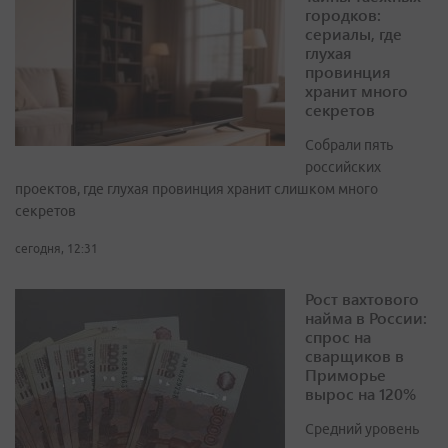
городков:
сериалы, где
глухая
провинция
хранит много
секретов
Собрали пять
российских
проектов, где глухая провинция хранит слишком много
секретов
сегодня, 12:31
Рост вахтового
найма в России:
спрос на
сварщиков в
Приморье
вырос на 120%
Средний уровень