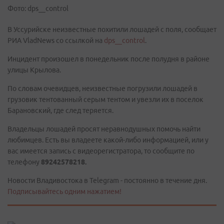
Фото: dps__control
В Уссурийске неизвестные похитили лошадей с поля, сообщает
РИА VladNews со ссылкой на
dps__control
.
Инцидент произошел в понедельник после полудня в районе
улицы Крылова.
По словам очевидцев, неизвестные погрузили лошадей в
грузовик тентованный серым тентом и увезли их в поселок
Барановский, где след теряется.
Владельцы лошадей просят неравнодушных помочь найти
любимцев. Есть вы владеете какой-либо информацией, или у
вас имеется запись с видеорегистратора, то сообщите по
телефону
89242578218.
Новости Владивостока в Telegram - постоянно в течение дня.
Подписывайтесь одним нажатием!