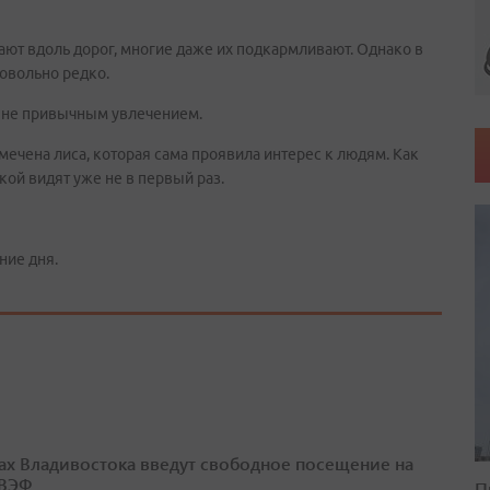
ают вдоль дорог, многие даже их подкармливают. Однако в
довольно редко.
е не привычным увлечением.
амечена лиса, которая сама проявила интерес к людям. Как
ой видят уже не в первый раз.
ние дня.
ах Владивостока введут свободное посещение на
 ВЭФ
П