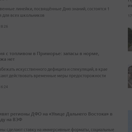
и
венные линейки, посвящённые Дню знаний, состоятся 1
я для всех школьников
17
18:26
ия с топливом в Приморье: запасы в норме,
жа нет
збежать искусственного дефицита и спекуляций, в крае
ают действовать временные меры предосторожности
16:24
ивят регионы ДФО на «Улице Дальнего Востока» в
оду на ВЭФ
ны сделают ставку на иммерсивные форматы, социальные