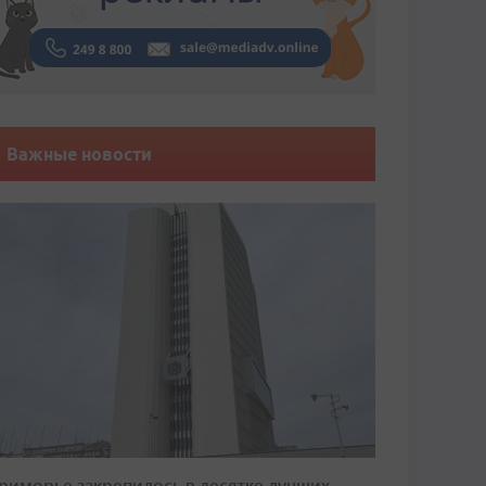
Важные новости
риморье закрепилось в десятке лучших