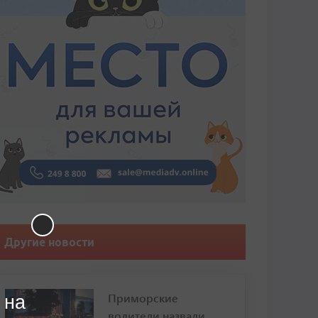
Другие новости
Приморские
 на
водители назвали