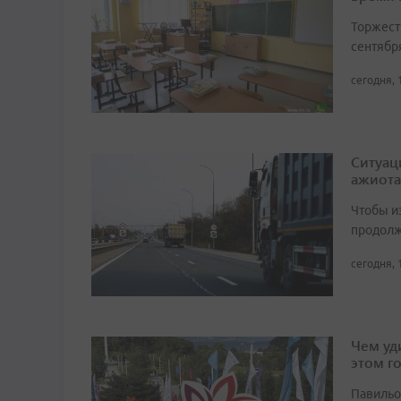
Торжест
сентябр
сегодня, 
Ситуац
ажиота
Чтобы и
продолж
сегодня, 
Чем уд
этом г
Павильо