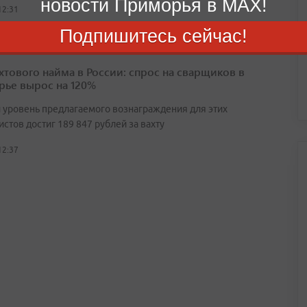
новости Приморья в MAX!
12:31
Подпишитесь сейчас!
ахтового найма в России: спрос на сварщиков в
ье вырос на 120%
 уровень предлагаемого вознаграждения для этих
стов достиг 189 847 рублей за вахту
12:37