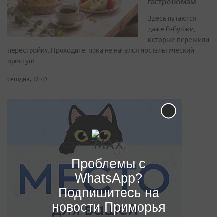
гастрономам
Здесь путаются
даже бабушки,
которые пережили
перестройку. Проходите, пока не начался ностальгический
приступ!
сегодня, 12:49
Проблемы с
WhatsApp?
Подпишитесь на
новости Приморья