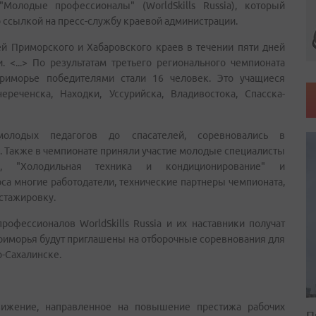
Молодые профессионалы" (WorldSkills Russia), который
 ссылкой на пресс-службу краевой администрации.
й Приморского и Хабаровского краев в течении пяти дней
<...> По результатам третьего регионального чемпионата
Приморье победителями стали 16 человек. Это учащиеся
реченска, Находки, Уссурийска, Владивостока, Спасска-
молодых педагогов до спасателей, соревновались в
 Также в чемпионате приняли участие молодые специалисты
", "Холодильная техника и кондиционирование" и
рса многие работодатели, технические партнеры чемпионата,
 стажировку.
офессионалов WorldSkills Russia и их наставники получат
риморья будут приглашены на отборочные соревнования для
о-Сахалинске.
движение, направленное на повышение престижа рабочих
П