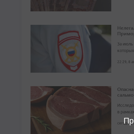
Нелега
Примо
За июль 
которых
22:29, 8 
Опасна
сальмо
Исследо
в рамка
Пр
сегодня, 