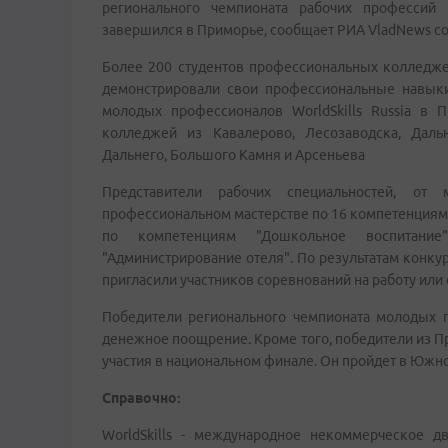
регионального чемпионата рабочих профессий "
завершился в Приморье, сообщает РИА VladNews со
Более 200 студентов профессиональных колледже
демонстрировали свои профессиональные навыки. 
молодых профессионалов WorldSkills Russia в 
колледжей из Кавалерово, Лесозаводска, Дальне
Дальнего, Большого Камня и Арсеньева
Представители рабочих специальностей, от 
профессиональном мастерстве по 16 компетенциям.
по компетенциям "Дошкольное воспитание
"Администрирование отеля". По результатам конку
пригласили участников соревнований на работу или
Победители регионального чемпионата молодых пр
денежное поощрение. Кроме того, победители из П
участия в национальном финале. Он пройдет в Южн
Справочно:
WorldSkills - международное некоммерческое 