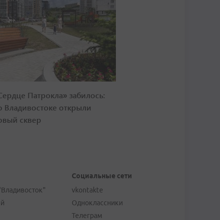
Сердце Патрокла» забилось:
о Владивостоке открыли
овый сквер
Социальные сети
"Владивосток"
vkontakte
ей
Одноклассники
Телеграм