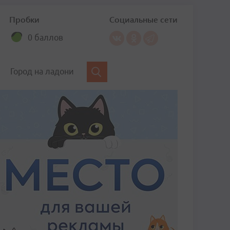
Пробки
Социальные сети
0 баллов
Город на ладони