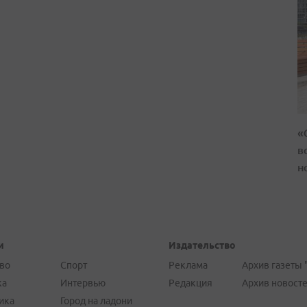
«
в
н
и
Издательство
во
Спорт
Реклама
Архив газеты 
ка
Интервью
Редакция
Архив новост
ика
Город на ладони