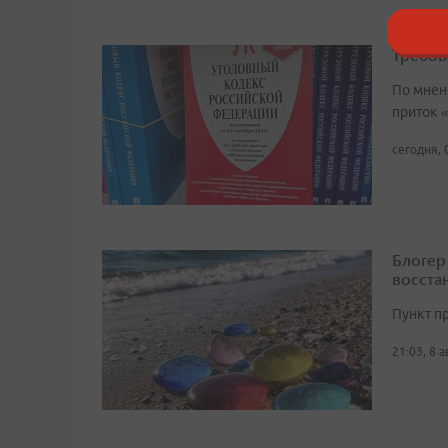
Требов
По мнен
приток 
сегодня, 
Блогер
восста
Пункт п
21:03, 8 