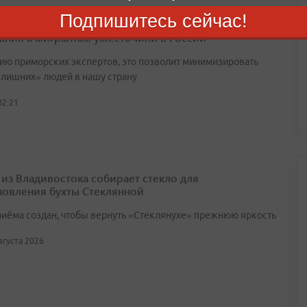
Подпишитесь сейчас!
ания к мигрантам ужесточили в России
ию приморских экспертов, это позволит минимизировать
«лишних» людей в нашу страну
02:21
 из Владивостока собирает стекло для
новления бухты Стеклянной
риёма создан, чтобы вернуть «Стеклянухе» прежнюю яркость
августа 2026