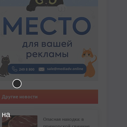
Другие новости
 на
Опасная находка: в
приморской свинине