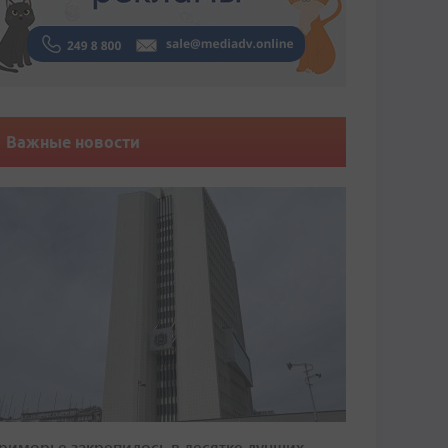
Важные новости
риморье закрепилось в десятке лучших