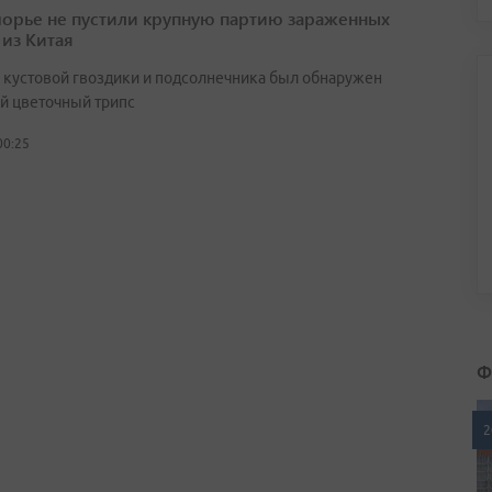
орье не пустили крупную партию зараженных
 из Китая
х кустовой гвоздики и подсолнечника был обнаружен
й цветочный трипс
00:25
Ф
2