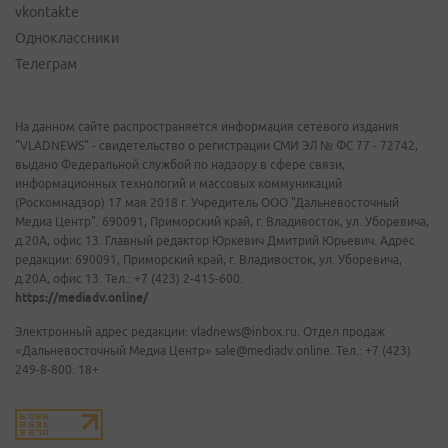
vkontakte
Одноклассники
Телеграм
На данном сайте распространяется информация сетевого издания
"VLADNEWS" - свидетельство о регистрации СМИ ЭЛ № ФС 77 - 72742,
выдано Федеральной службой по надзору в сфере связи,
информационных технологий и массовых коммуникаций
(Роскомнадзор) 17 мая 2018 г. Учредитель ООО "Дальневосточный
Медиа Центр". 690091, Приморский край, г. Владивосток, ул. Уборевича,
д.20А, офис 13. Главный редактор Юркевич Дмитрий Юрьевич. Адрес
редакции: 690091, Приморский край, г. Владивосток, ул. Уборевича,
д.20А, офис 13. Тел.: +7 (423) 2-415-600.
https://mediadv.online/
Электронный адрес редакции: vladnews@inbox.ru. Отдел продаж
«Дальневосточный Медиа Центр» sale@mediadv.online. Тел.: +7 (423)
249-8-800. 18+