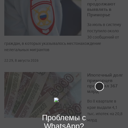
продолжают
выявлять в
Приморье
За июль в систему
поступило около
30 сообщений от
граждан, в которых указывалось местонахождение
нелегальных мигрантов
22:29, 8 августа 2026
Ипотечный долг
приморцев
превысил 367
млрд
Во II квартале в
крае выдали 4,1
тыс. ипотек на 20,8
Проблемы с
млрд
WhatsApp?