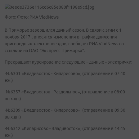
Фото: Фото: РИА VladNews
В Приморье завершился дачный сезон. В связи с этим с 1
ноября 2017г. вносятся изменения в график движения
пригородных электропоездов, сообщает РИА VladNews со
ссылкой на ОАО "Экспресс Приморья".
Прекращают курсирование следующие «дачные» электрички:
-№6301 «Владивосток - Кипарисово», (отправление в 07:40
еж.)
-№6357 «Владивосток - Раздольное», (отправление в 08:00
вых.дн.)
-№6309 «Владивосток - Кипарисово», (отправление в 09:30
вых.дн.)
-№6312 «Кипарисово - Владивосток», (отправление в 14:45
еж.)