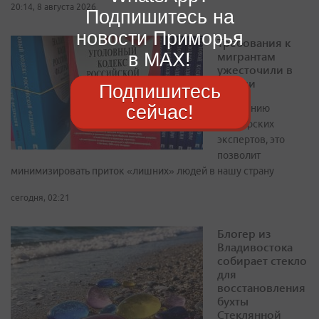
20:14, 8 августа 2026
Подпишитесь на
новости Приморья
Требования к
в MAX!
мигрантам
ужесточили в
России
Подпишитесь
сейчас!
По мнению
приморских
экспертов, это
позволит
минимизировать приток «лишних» людей в нашу страну
сегодня, 02:21
Блогер из
Владивостока
собирает стекло
для
восстановления
бухты
Стеклянной