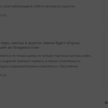
 стали публикации в СМИ и сигналы в соцсетях
19:07
 парк, школы и дороги: каким будет «Город
ый» во Владивостоке
явятся не только дома, но четыре торговых центра, кафе,
ы и другие нужные сервисы, а также спортивные и
турно-оздоровительные комплексы с бассейном
20:20
Ф