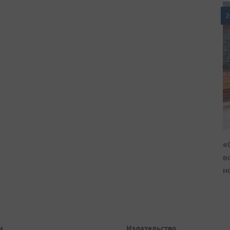
2
«
в
н
и
Издательство