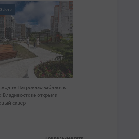
0 фото
Сердце Патрокла» забилось:
о Владивостоке открыли
овый сквер
Социальные сети