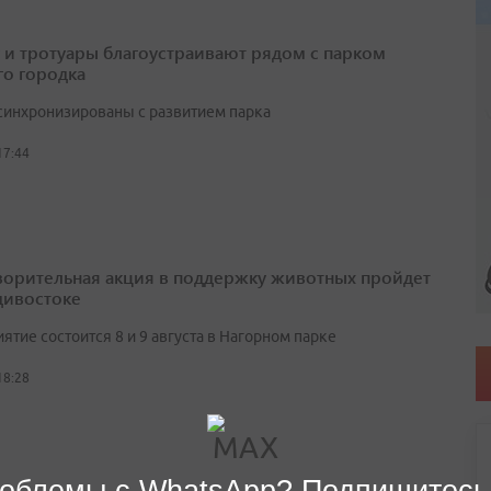
 и тротуары благоустраивают рядом с парком
о городка
синхронизированы с развитием парка
17:44
ворительная акция в поддержку животных пройдет
дивостоке
тие состоится 8 и 9 августа в Нагорном парке
18:28
облемы с WhatsApp? Подпишитесь