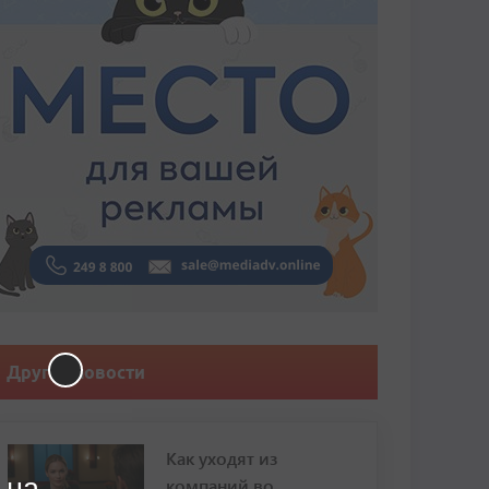
Другие новости
Как уходят из
 на
компаний во