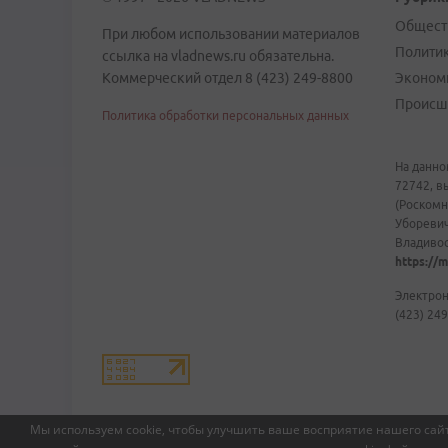
Общест
При любом использовании материалов
Полити
ссылка на vladnews.ru обязательна.
Коммерческий отдел 8 (423) 249-8800
Эконом
Происш
Политика обработки персональных данных
На данно
72742, в
(Роскомн
Уборевич
Владивост
https://m
Электрон
(423) 249
Мы используем cookie, чтобы улучшить ваше восприятие нашего сайт