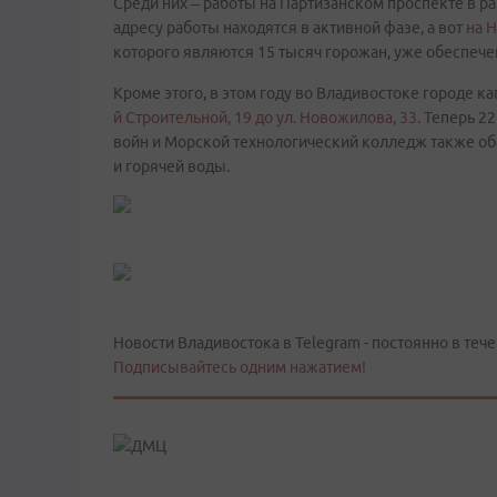
Среди них – работы на Партизанском проспекте в р
адресу работы находятся в активной фазе, а вот
на 
которого являются 15 тысяч горожан, уже обеспеч
Кроме этого, в этом году во Владивостоке городе к
й Строительной, 19 до ул. Новожилова, 33
. Теперь 2
войн и Морской технологический колледж также о
и горячей воды.
Новости Владивостока в Telegram - постоянно в тече
Подписывайтесь одним нажатием!