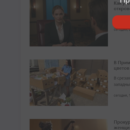
Как ух
откров
Чаще вс
сегодня, 
В Прим
цветов
В среза
западны
сегодня, 
Прокур
женщи