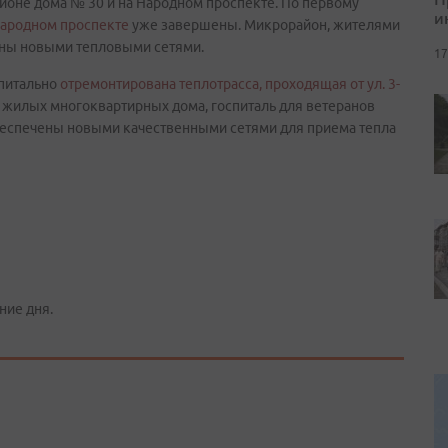
айоне дома № 30 и на Народном проспекте. По первому
и
Народном проспекте
уже завершены. Микрорайон, жителями
ены новыми тепловыми сетями.
17
апитально
отремонтирована теплотрасса, проходящая от ул. 3-
2 жилых многоквартирных дома, госпиталь для ветеранов
беспечены новыми качественными сетями для приема тепла
ние дня.