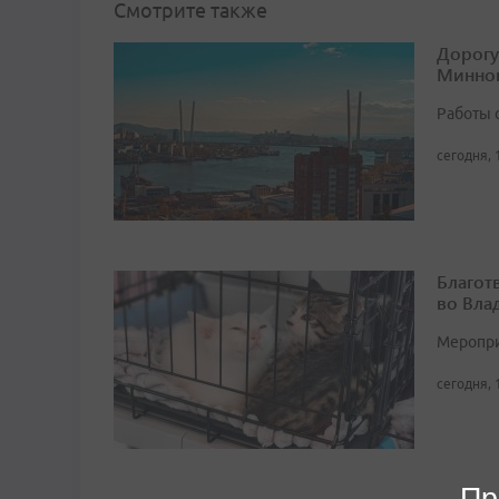
Смотрите также
Дорогу
Минног
Работы 
сегодня, 
Благот
во Вла
Мероприя
сегодня, 
Пр