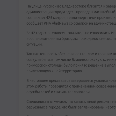
На улице Русской во Владивостоке близится к заве
администрации города здесь проведен масштабный о
составляет 425 метров, теплоэнергетики произвели
сообщает РИА VladNews со ссылкой на администрац
За 42 года эта теплосеть значительно износилась.
восстановительным бригадам приходилось нескольк
ситуации.
Так как теплосеть обеспечивает теплом и горячим
соцкультбыта, в том числе Владивостокскую клини
приморской столицы было принято решение выполн
прилегающую к ней территорию.
В настоящее время здесь завершается укладка нов
этом работы проводятся с применением современн
службы сетей и снизить теплопотери.
Специалисты отмечают, что капитальный ремонт теп
серьезных в городе, что были запланированы на этот