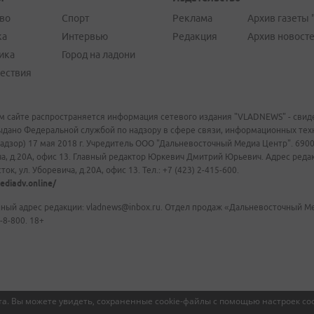
во
Спорт
Реклама
Архив газеты 
ка
Интервью
Редакция
Архив новост
ика
Город на ладони
ествия
м сайте распространяется информация сетевого издания "VLADNEWS" - свиде
ыдано Федеральной службой по надзору в сфере связи, информационных те
адзор) 17 мая 2018 г. Учредитель ООО "Дальневосточный Медиа Центр". 69009
а, д.20А, офис 13. Главный редактор Юркевич Дмитрий Юрьевич. Адрес редакц
ок, ул. Уборевича, д.20А, офис 13. Тел.: +7 (423) 2-415-600.
ediadv.online/
ный адрес редакции: vladnews@inbox.ru. Отдел продаж «Дальневосточный Мед
-8-800. 18+
а. Вы можете увидеть, сохраненные cookie-файлы с помощью настроек coo