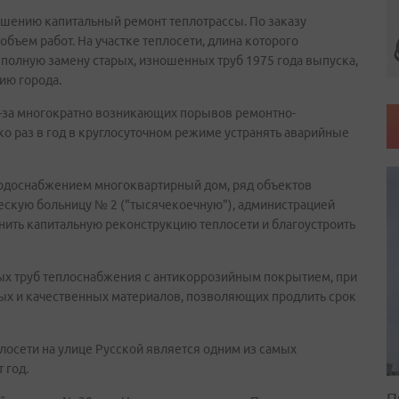
ршению капитальный ремонт теплотрассы. По заказу
бъем работ. На участке теплосети, длина которого
 полную замену старых, изношенных труб 1975 года выпуска,
ию города.
 Из-за многократно возникающих порывов ремонтно-
о раз в год в круглосуточном режиме устранять аварийные
 водоснабжением многоквартирный дом, ряд объектов
ческую больницу № 2 ("тысячекоечную"), администрацией
ить капитальную реконструкцию теплосети и благоустроить
ых труб теплоснабжения с антикоррозийным покрытием, при
ых и качественных материалов, позволяющих продлить срок
лосети на улице Русской является одним из самых
 год.
П