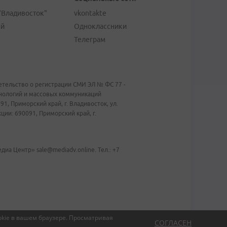
"Владивосток"
vkontakte
ей
Одноклассники
Телеграм
тельство о регистрации СМИ ЭЛ № ФС 77 -
хнологий и массовых коммуникаций
1, Приморский край, г. Владивосток, ул.
ии: 690091, Приморский край, г.
иа Центр» sale@mediadv.online. Тел.: +7
kie в вашем браузере.
Просматривая
СОГЛАСЕН