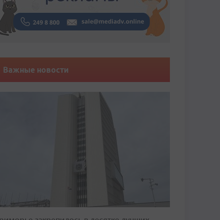
Важные новости
риморье закрепилось в десятке лучших