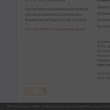
© 1997 - 2026 VLADNEWS
Рубрик
Общест
При любом использовании материалов
Полити
ссылка на vladnews.ru обязательна.
Коммерческий отдел 8 (423) 249-8800
Эконом
Происш
Политика обработки персональных данных
На данно
72742, в
(Роскомн
Уборевич
Владивост
https://m
Электрон
(423) 249
Мы используем cookie, чтобы улучшить ваше восприятие нашего сайт