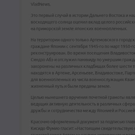
VladNews.
Это первый случай в истории Дальнего Востока и н
восходящего солнца оценил вклад целого российск
на приморской земле японских военнопленных.
На территории одного только Артемовского городск
граждане Японии с сентября 1945-го по март 1950-г
реконструирован. Во время посещения Владивосток
Синдзо Абэ и отслужил панихиду по умершим гражд
захоронены на различных кладбищах более шести 
находятся в Артеме, Арсеньеве, Владивостоке, Парт
для военнопленных из числа военнослужащих Квант
жизненный путь и были преданы земле.
Целью нынешнего вручения почетной грамоты являе
ведущих активную деятельность в различных сфера
дружбы и сотрудничества между Японией и Россией
Красочно оформленный документ за подписью глав
Кисидо Фумио гласит: «Настоящим свидетельствую 