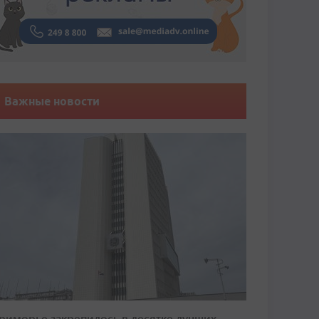
Важные новости
риморье закрепилось в десятке лучших