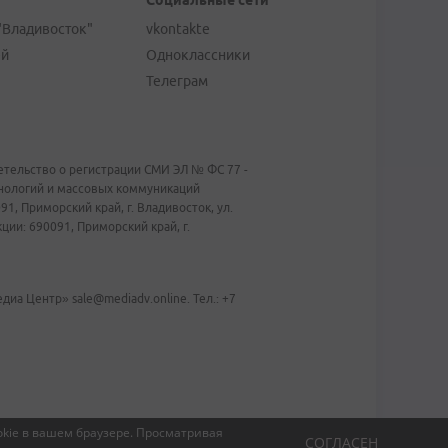
Социальные сети
"Владивосток"
vkontakte
ей
Одноклассники
Телеграм
тельство о регистрации СМИ ЭЛ № ФС 77 -
хнологий и массовых коммуникаций
1, Приморский край, г. Владивосток, ул.
ии: 690091, Приморский край, г.
иа Центр» sale@mediadv.online. Тел.: +7
kie в вашем браузере.
Просматривая
СОГЛАСЕН