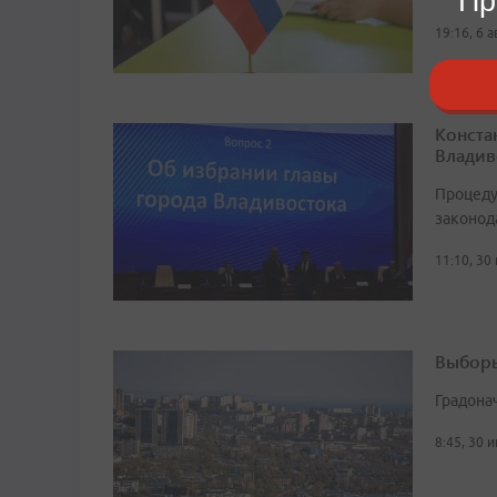
Пр
19:16, 6 
Конста
Владив
Процеду
законод
11:10, 30
Выборы
Градона
8:45, 30 