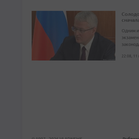
Солодо
сначал
Одним и
экзамен
законод
22:08, 11