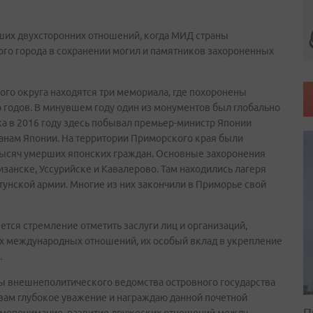
аших двухсторонних отношений, когда МИД страны
ого города в сохранении могил и памятников захороненных
ого округа находятся три мемориала, где похоронены
о годов. В минувшем году один из монументов был глобально
а в 2016 году здесь побывал премьер-министр Японии
анам Японии. На территории Приморского края были
тысяч умерших японских граждан. Основные захоронения
изанске, Уссурийске и Кавалерово. Там находились лагеря
унской армии. Многие из них закончили в Приморье свой
тся стремление отметить заслуги лиц и организаций,
х международных отношений, их особый вклад в укрепление
.
ы внешнеполитического ведомства островного государства
вам глубокое уважение и награждаю данной почетной
П