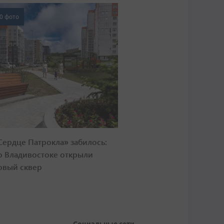
0 фото
Сердце Патрокла» забилось:
о Владивостоке открыли
овый сквер