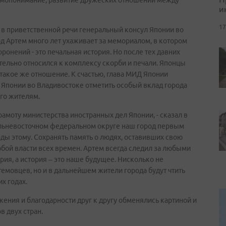
заимопонимание, развитие дружеских отношений между
и
17
л в приветственной речи генеральный консул Японии во
род Артем много лет ухаживает за мемориалом, в котором
ронений - это печальная история. Но после тех давних
тельно относился к комплексу скорби и печали. Японцы
 такое же отношение. К счастью, глава МИД Японии
Японии во Владивостоке отметить особый вклад города
его жителям.
рамоту министерства иностранных дел Японии, - сказал в
Дальневосточном федеральном округе наш город первым
ды этому. Сохранять память о людях, оставивших свою
юбой власти всех времен. Артем всегда следил за любыми
рия, а история – это наше будущее. Нисколько не
емовцев, но и в дальнейшем жители города будут чтить
х годах.
жения и благодарности друг к другу обменялись картиной и
 двух стран.