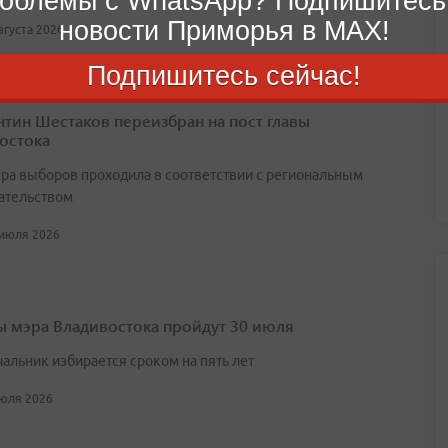
облемы с WhatsApp? Подпишитесь
новости Приморья в MAX!
августа 2026
Подпишитесь сейчас!
нтин Шестаков переизбран на пост главы
остока
ра выборов проходила в соответствии с региональным
ательством
 июля 2026
 мэра Владивостока пройдут 30 июля
чальник избирается сроком на пять лет
июля 2026