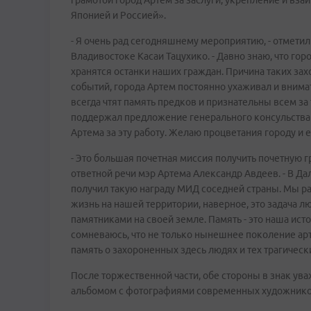
грамотой город Артем за заслуги, укрепление и в
Японией и Россией».
- Я очень рад сегодняшнему мероприятию, - отмети
Владивостоке Касаи Тацухико. - Давно знаю, что го
хранятся останки наших граждан. Причина таких захо
событий, города Артем постоянно ухаживал и внима
всегда чтят память предков и признательны всем за
поддержал предложение генерального консульства 
Артема за эту работу. Желаю процветания городу и 
- Это большая почетная миссия получить почетную г
ответной речи мэр Артема Александр Авдеев. - В 
получил такую награду МИД соседней страны. Мы ра
жизнь на нашей территории, наверное, это задача л
памятниками на своей земле. Память - это наша исто
сомневаюсь, что не только нынешнее поколение арт
память о захороненных здесь людях и тех трагически
После торжественной части, обе стороны в знак ува
альбомом с фотографиями современных художников