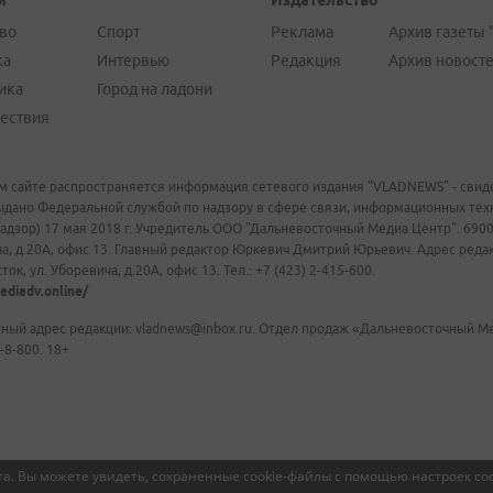
и
Издательство
во
Спорт
Реклама
Архив газеты 
ка
Интервью
Редакция
Архив новост
ика
Город на ладони
ествия
м сайте распространяется информация сетевого издания "VLADNEWS" - свиде
ыдано Федеральной службой по надзору в сфере связи, информационных те
адзор) 17 мая 2018 г. Учредитель ООО "Дальневосточный Медиа Центр". 69009
а, д.20А, офис 13. Главный редактор Юркевич Дмитрий Юрьевич. Адрес редакц
ок, ул. Уборевича, д.20А, офис 13. Тел.: +7 (423) 2-415-600.
ediadv.online/
ный адрес редакции: vladnews@inbox.ru. Отдел продаж «Дальневосточный Мед
-8-800. 18+
а. Вы можете увидеть, сохраненные cookie-файлы с помощью настроек coo