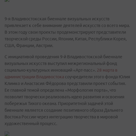
9-я Владивостокская биеннале визуальных искусств
привлекает к себе внимание деятелей искусств со всего мира.
В этом году свои проекты продемонстрируют представители
творческой среды России, Японии, Китая, Республики Корея,
США, Франции, Австрии.
С инициативой проведения 9-й Владивостокской биеннале
визуальных искусств выступил межрегиональный фонд
социально-культурных инноваций «Арт-пасс».
28 марта
в
администрации Владивостока
соучредители этого фонда Юлия
Климко и Анастасия Фёдорова представили проект события.
Ее главной темой определена «Морфология порта», что
позволит творчески реализовать идею развития и освоения
побережья Тихого океана. Приоритетной задачей этой
биеннале является создание позитивного образа Дальнего
Востока России через интеграцию творчества в мировой
художественный процесс.