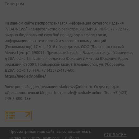
Телеграм
На данном сайте распространяется информация сетевого издания
"VLADNEWS" - свидетельство о регистрации СМИ ЭЛ № ФС 77 - 72742,
выдано Федеральной службой по надзору в сфере связи,
информационных технологий и массовых коммуникаций
(Роскомнадзор) 17 мая 2018 г. Учредитель ООО "Дальневосточный
Медиа Центр". 690091, Приморский край, г. Владивосток, ул. Уборевича,
д.20А, офис 13. Главный редактор Юркевич Дмитрий Юрьевич. Адрес
редакции: 690091, Приморский край, г. Владивосток, ул. Уборевича,
д.20А, офис 13. Тел.: +7 (423) 2-415-600.
https://mediadv.online/
Электронный адрес редакции: vladnews@inbox.ru. Отдел продаж
«Дальневосточный Медиа Центр» sale@mediadv.online. Тел.: +7 (423)
249-8-800. 18+
Просматривая наш сайт, вы соглашаетесь с
СОГЛАСЕН
использованием нами
cookie-файлов
.