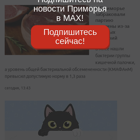
новости Приморья
В Приморье
забраковали
в MAX!
партию
свинины из-за
Подпишитесь
опасных
бактерий
сейчас!
В мясе нашли
бактерии группы
кишечной палочки,
а уровень общей бактериальной обсемененности (КМАФАнМ)
превысил допустимую норму в 1,3 раза
сегодня, 13:43