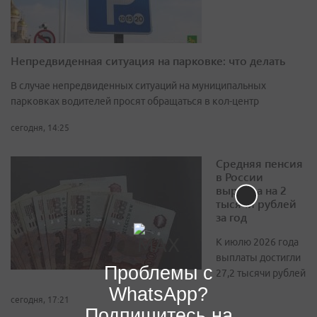
Непредвиденная ситуация на парковке: что делать
В случае непредвиденных ситуаций на муниципальных
парковках водителей просят обращаться в кол-центр
сегодня, 14:25
Средняя пенсия
в России
выросла на 2
тысячи рублей
за год
К июлю 2026 года
выплаты достигли
Проблемы с
27,2 тысячи рублей
WhatsApp?
сегодня, 17:21
Подпишитесь на