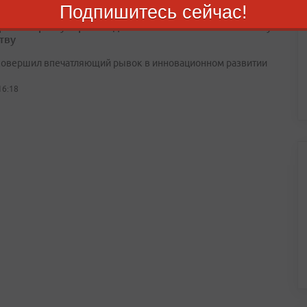
Подпишитесь сейчас!
ский край уверенно движется к технологическому
тву
совершил впечатляющий рывок в инновационном развитии
16:18