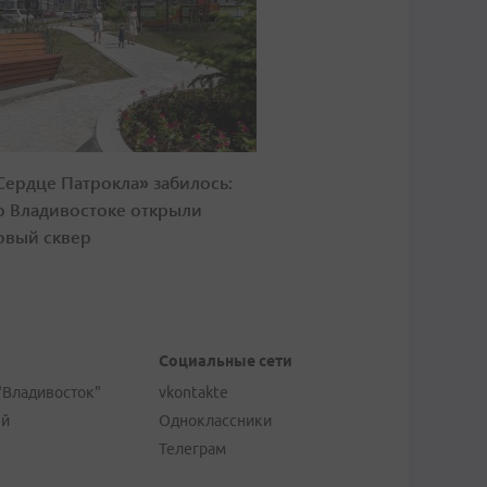
Сердце Патрокла» забилось:
о Владивостоке открыли
овый сквер
Социальные сети
"Владивосток"
vkontakte
ей
Одноклассники
Телеграм