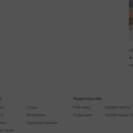
«
в
н
и
Издательство
во
Спорт
Реклама
Архив газеты 
ка
Интервью
Редакция
Архив новост
ика
Город на ладони
ествия