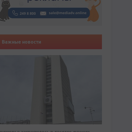
Важные новости
риморье закрепилось в десятке лучших