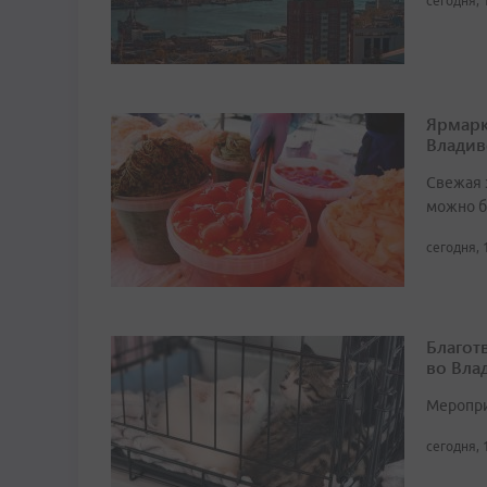
сегодня, 
Ярмарк
Владив
Свежая 
можно б
сегодня, 
Благот
во Вла
Мероприя
сегодня, 