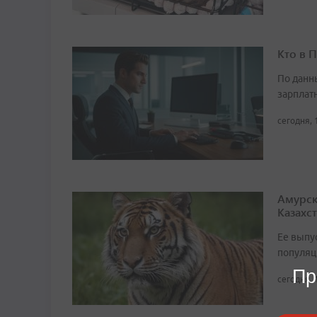
Кто в 
По данн
зарплат
сегодня, 
Амурск
Казахс
Ее выпу
популяц
Пр
сегодня, 