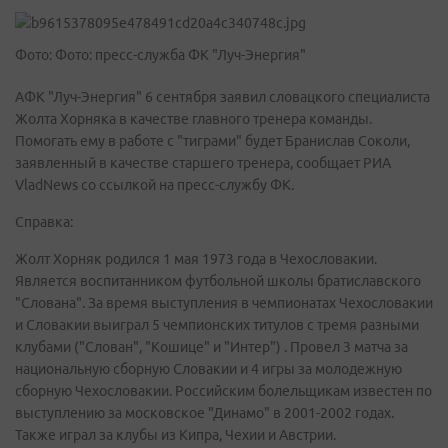
Фото: Фото: пресс-служба ФК "Луч-Энергия"
АФК "Луч-Энергия" 6 сентября заявил словацкого специалиста
Жолта Хорняка в качестве главного тренера команды.
Помогать ему в работе с "тиграми" будет Бранислав Соколи,
заявленный в качестве старшего тренера, сообщает РИА
VladNews со ссылкой на пресс-службу ФК.
Справка:
Жолт Хорняк родился 1 мая 1973 года в Чехословакии.
Является воспитанником футбольной школы братиславского
"Слована". За время выступления в чемпионатах Чехословакии
и Словакии выиграл 5 чемпионских титулов с тремя разными
клубами ("Слован", "Кошице" и "Интер") . Провел 3 матча за
национальную сборную Словакии и 4 игры за молодежную
сборную Чехословакии. Российским болельщикам известен по
выступлению за московское "Динамо" в 2001-2002 годах.
Также играл за клубы из Кипра, Чехии и Австрии.