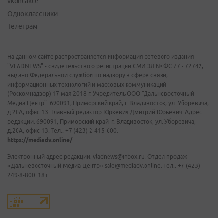
vkontakte
Одноклассники
Телеграм
На данном сайте распространяется информация сетевого издания
"VLADNEWS" - свидетельство о регистрации СМИ ЭЛ № ФС 77 - 72742,
выдано Федеральной службой по надзору в сфере связи,
информационных технологий и массовых коммуникаций
(Роскомнадзор) 17 мая 2018 г. Учредитель ООО "Дальневосточный
Медиа Центр". 690091, Приморский край, г. Владивосток, ул. Уборевича,
д.20А, офис 13. Главный редактор Юркевич Дмитрий Юрьевич. Адрес
редакции: 690091, Приморский край, г. Владивосток, ул. Уборевича,
д.20А, офис 13. Тел.: +7 (423) 2-415-600.
https://mediadv.online/
Электронный адрес редакции: vladnews@inbox.ru. Отдел продаж
«Дальневосточный Медиа Центр» sale@mediadv.online. Тел.: +7 (423)
249-8-800. 18+