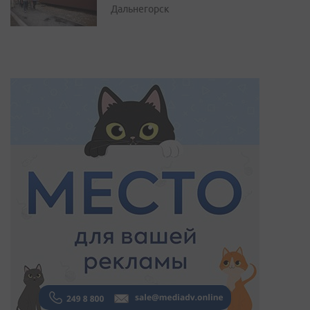
Дальнегорск