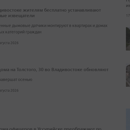
и
дивостоке жителям бесплатно устанавливают
ые извещатели
17
нные дымовые датчики монтируют в квартирах и домах
ых категорий граждан
августа 2026
дома на Толстого, 30 во Владивостоке обновляют
завершат осенью
августа 2026
ома офицеров в Уссурийске преображают по