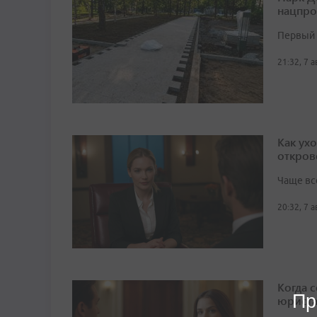
нацпро
Первый 
21:32, 7 
Как ух
откров
Чаще вс
20:32, 7 
Когда 
Пр
юрист