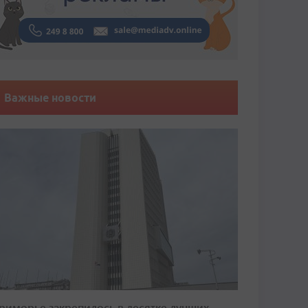
Важные новости
риморье закрепилось в десятке лучших