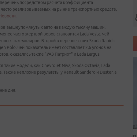
я перечень посредством расчета коэффициента
 часто реализовываемых на рынке транспортных средств,
Новости.
нов вышеупомянутых авто на каждую тысячу машин,
менее часто жертвой воров становится Lada Vesta, чей
енных экземпляров. Второй в перечне стоит Skoda Rapid с
en Polo, чей показатель имеет составляет 2,6 угонов на
тов, оказались также "УАЗ Патриот" и Lada Largus.
такие модели, как Chevrolet Niva, Skoda Octavia, Lada
ta. Также неплохие результаты у Renault Sandero и Duster, а
ние дня.
П