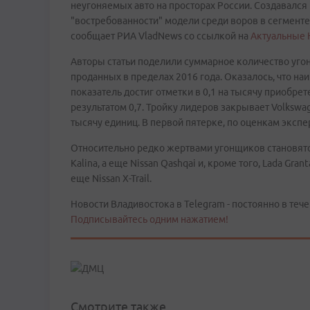
неугоняемых авто на просторах России. Создавалс
"востребованности" модели среди воров в сегменте
сообщает РИА VladNews со ссылкой на
Актуальные 
Авторы статьи поделили суммарное количество уго
проданных в пределах 2016 года. Оказалось, что наи
показатель достиг отметки в 0,1 на тысячу приобрет
результатом 0,7. Тройку лидеров закрывает Volkswag
тысячу единиц. В первой пятерке, по оценкам экспер
Относительно редко жертвами угонщиков становятся 
Kalina, а еще Nissan Qashqai и, кроме того, Lada Gran
еще Nissan X-Trail.
Новости Владивостока в Telegram - постоянно в тече
Подписывайтесь одним нажатием!
Смотрите также