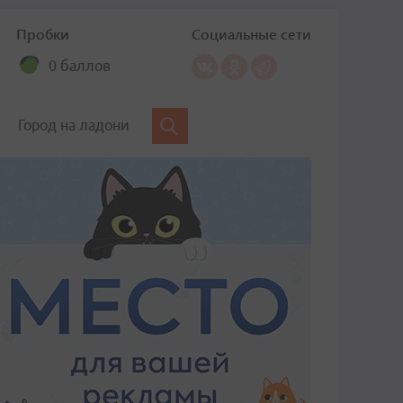
Пробки
Социальные сети
0 баллов
Город на ладони