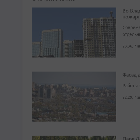
Во Вла
пожарн
Совреме
отдельн
23:36, 7 
Фасад 
Работы 
22:29, 7 
Парк Д