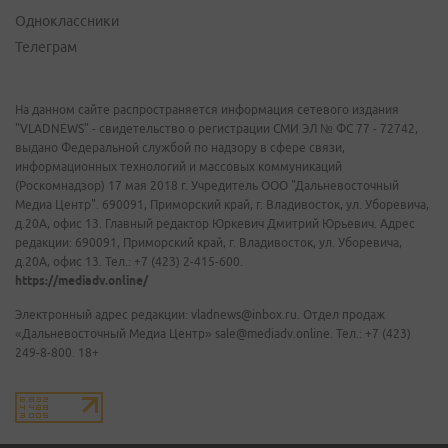
Одноклассники
Телеграм
На данном сайте распространяется информация сетевого издания
"VLADNEWS" - свидетельство о регистрации СМИ ЭЛ № ФС 77 - 72742,
выдано Федеральной службой по надзору в сфере связи,
информационных технологий и массовых коммуникаций
(Роскомнадзор) 17 мая 2018 г. Учредитель ООО "Дальневосточный
Медиа Центр". 690091, Приморский край, г. Владивосток, ул. Уборевича,
д.20А, офис 13. Главный редактор Юркевич Дмитрий Юрьевич. Адрес
редакции: 690091, Приморский край, г. Владивосток, ул. Уборевича,
д.20А, офис 13. Тел.: +7 (423) 2-415-600.
https://mediadv.online/
Электронный адрес редакции: vladnews@inbox.ru. Отдел продаж
«Дальневосточный Медиа Центр» sale@mediadv.online. Тел.: +7 (423)
249-8-800. 18+