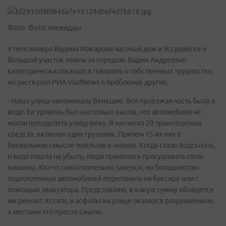
Фото: Фото: очевидцы
У пенсионера Вадима Макарова частный дом в Уссурийске и
большой участок земли за городом. Вадим Андреевич
категорически отказался говорить о собственных трудностях,
но рассказал РИА VladNews о проблемах других.
- Наша улица напоминала Венецию. Вся проезжая часть была в
воде. Ее уровень был настолько высок, что автомобили не
могли преодолеть улицу-реку. Я насчитал 20 транспортных
средств, включая один грузовик. Причем 15 из них в
буквальном смысле поплыли в низину. Когда стало подсыхать,
и вода пошла на убыль, люди принялись просушивать свои
машины. Кто-то самостоятельно завелся, но большинство
подтопленных автомобилей перегоняли на буксире или с
помощью эвакуатора. Представляю, в какую сумму обойдется
им ремонт. Кстати, и асфальт на улице оказался разрушенным,
а местами его просто смыло.