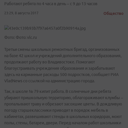
Работают ребята по 4 часа в день – с 9 до 13 часов
23:29, 8 августа 2017
Общество
Фото: Фото: vlc.ru
Третьи смены школьных ремонтных бригад, организованных
на базе 42 школ и учреждений дополнительного образования,
продолжают работу во Владивостоке. Помогают
благоустраивать учреждения образования и зарабатывают
здесь на карманные расходы 500 подростков, сообщает РИА
VladNews со ссылкой на администрацию города.
Так, в школе № 79 кипит работа. В солнечные дни ребята
убирают пришкольную территорию, облагораживают клумбы –
пропалывают траву и обрезают засохшие цветы. В дождливую
погоду старшеклассники приводят в порядок мебель в
кабинетах, развешивают стенды в школьных коридорах, моют
полы, стены, батареи, двери. Перед началом работ школьники