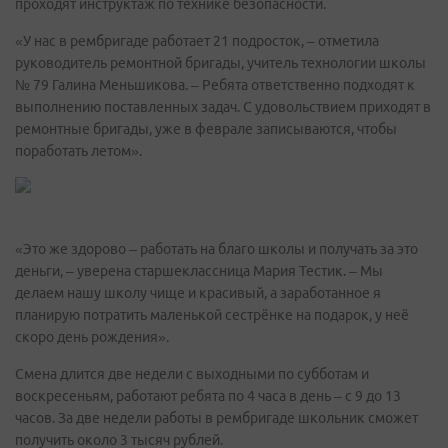
проходят инструктаж по технике безопасности.
«У нас в рембригаде работает 21 подросток, – отметила
руководитель ремонтной бригады, учитель технологии школы
№ 79 Галина Меньшикова. – Ребята ответственно подходят к
выполнению поставленных задач. С удовольствием приходят в
ремонтные бригады, уже в феврале записываются, чтобы
поработать летом».
«Это же здорово – работать на благо школы и получать за это
деньги, – уверена старшеклассница Мария Тестик. – Мы
делаем нашу школу чище и красивый, а заработанное я
планирую потратить маленькой сестрёнке на подарок, у неё
скоро день рождения».
Смена длится две недели с выходными по субботам и
воскресеньям, работают ребята по 4 часа в день – с 9 до 13
часов. За две недели работы в рембригаде школьник сможет
получить около 3 тысяч рублей.