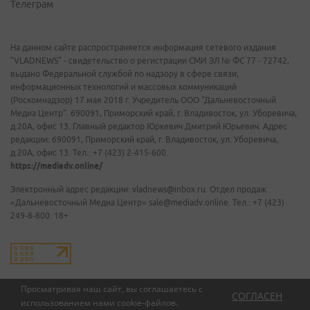
Телеграм
На данном сайте распространяется информация сетевого издания
"VLADNEWS" - свидетельство о регистрации СМИ ЭЛ № ФС 77 - 72742,
выдано Федеральной службой по надзору в сфере связи,
информационных технологий и массовых коммуникаций
(Роскомнадзор) 17 мая 2018 г. Учредитель ООО "Дальневосточный
Медиа Центр". 690091, Приморский край, г. Владивосток, ул. Уборевича,
д.20А, офис 13. Главный редактор Юркевич Дмитрий Юрьевич. Адрес
редакции: 690091, Приморский край, г. Владивосток, ул. Уборевича,
д.20А, офис 13. Тел.: +7 (423) 2-415-600.
https://mediadv.online/
Электронный адрес редакции: vladnews@inbox.ru. Отдел продаж
«Дальневосточный Медиа Центр» sale@mediadv.online. Тел.: +7 (423)
249-8-800. 18+
Просматривая наш сайт, вы соглашаетесь с
СОГЛАСЕН
использованием нами
cookie-файлов
.