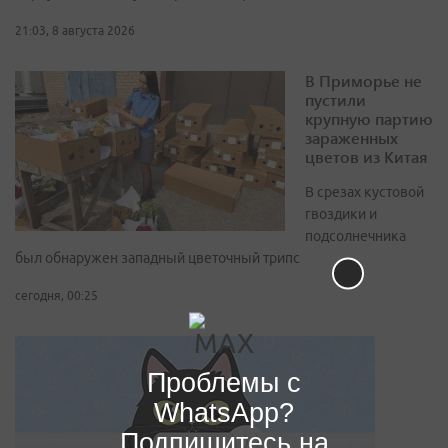
21:03, 8 августа 2026
В Приморье не
пустили
крупную партию
зараженных
цветов из Китая
В срезах кустовой
гвоздики и
подсолнечника
был обнаружен западный цветочный трипс
сегодня, 00:25
Проблемы с
WhatsApp?
Подпишитесь на