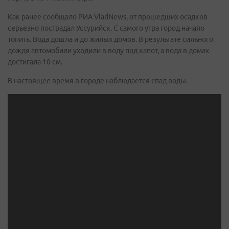
Как ранее сообщало РИА VladNews, от прошедших осадков
серьезно пострадал Уссурийск. С самого утра город начало
топить. Вода дошла и до жилых домов. В результате сильного
дождя автомобили уходили в воду под капот, а вода в домах
достигала 10 см.
В настоящее время в городе наблюдается спад воды.