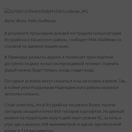
Фото: Фото: РИА VladNews
В результате прошедших дождей пострадали сельхозугодия
Уссурийска и Хасанского района, сообщает РИА VladNews со
ссылкой на администрацию края.
В Приморье размыты дороги, к полям нет транспортной
доступности даже на высокопроходимой технике. Оценить
ущерб можно будет только, когда спадет вода.
Погодные условия могут сказаться и на заготовке кормов. Так,
в пойме реки Раздольная Надеждинского района оказался
затоплен сенокос.
Стоит отметить, что в Уссурийске посажено более тысячи
гектаров овощей и почти 860 гектаров картофеля. На данный
момент на территории округа действует режим ЧС, за ночь и
утро здесь выпало 208 миллиметров осадков, при месячной
норме в 134 миллиметра.