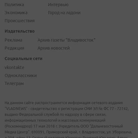
Политика
Интервью
Экономика
Город на ладони
Происшествия
Издательство
Реклама
Архив газеты "Владивосток"
Редакция
Архив новостей
Социальные сети
vkontakte
Одноклассники
Телеграм
На данном сайте распространяется информация сетевого издания
"VLADNEWS" - свидетельство о регистрации СМИ ЭЛ № ФС 77 - 72742,
выдано Федеральной службой по надзору в сфере связи,
информационных технологий и массовых коммуникаций
(Роскомнадзор) 17 мая 2018 г. Учредитель ООО "Дальневосточный
Медиа Центр". 690091, Приморский край, г. Владивосток, ул. Уборевича,
д.20А, офис 13. Главный редактор Юркевич Дмитрий Юрьевич. Адрес