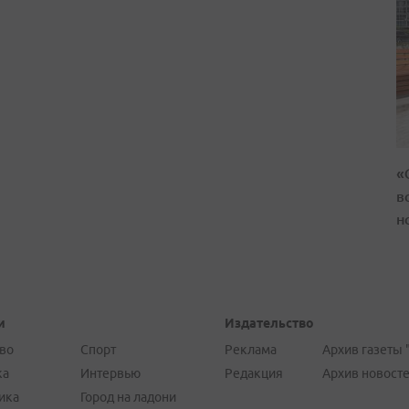
«
в
н
и
Издательство
во
Спорт
Реклама
Архив газеты 
ка
Интервью
Редакция
Архив новост
ика
Город на ладони