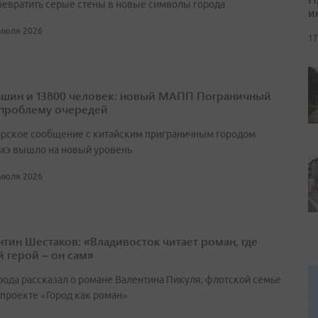
ревратить серые стены в новые символы города
и
 июля 2026
17
ашин и 13800 человек: новый МАПП Пограничный
проблему очередей
рское сообщение с китайским приграничным городом
хэ вышло на новый уровень
 июля 2026
нтин Шестаков: «Владивосток читает роман, где
й герой – он сам»
орода рассказал о романе Валентина Пикуля, флотской семье
 проекте «Город как роман»