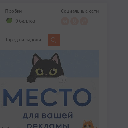
Пробки
Социальные сети
0 баллов
Город на ладони