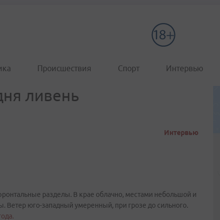
ика
Происшествия
Спорт
Интервью
дня ливень
Интервью
 фронтальные разделы. В крае облачно, местами небольшой и
ы. Ветер юго-западный умеренный, при грозе до сильного.
ода.