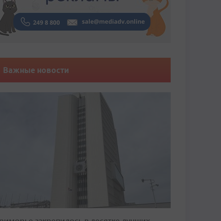
Важные новости
риморье закрепилось в десятке лучших