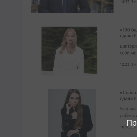
14:37, 3 
«100 б
сдала 
Виктори
собирае
12:23, 3 
«Снача
сдала Е
Ученица
добитьс
Пр
10:56, 2 