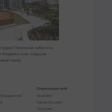
Сердце Патрокла» забилось:
о Владивостоке открыли
овый сквер
Социальные сети
"Владивосток"
vkontakte
ей
Одноклассники
Телеграм