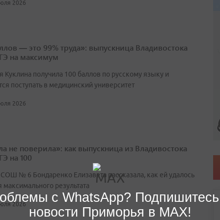
июля 2026
аллов — это 99% труда»: выпускница Владивостока
ЕГЭ на максимум
я Куклина получила 100 баллов по русскому языку и
тся поступать в медицинский университет
июля 2026
ла не поверила»: как выпускница из Владивостока
ГЭ на 100
 СОШ № 6 Бондаренко Елизавета рассказала, как ей удалось
я максимального результата
облемы с WhatsApp? Подпишитесь
июля 2026
новости Приморья в MAX!