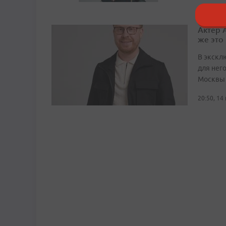
Актер 
же это 
В экскл
для него
Москвы
20:50, 14