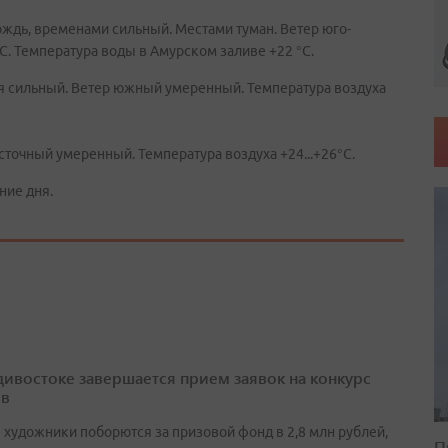
ождь, временами сильный. Местами туман. Ветер юго-
°C. Температура воды в Амурском заливе +22 °C.
ня сильный. Ветер южный умеренный. Температура воздуха
сточный умеренный. Температура воздуха +24...+26°C.
ние дня.
дивостоке завершается прием заявок на конкурс
ов
 художники поборются за призовой фонд в 2,8 млн рублей,
П