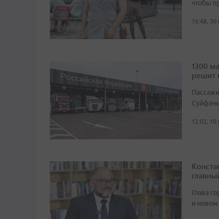
чтобы п
16:48, 30
1300 м
решит 
Пассажи
Суйфэнь
12:02, 10
Конста
главны
Глава г
и новом