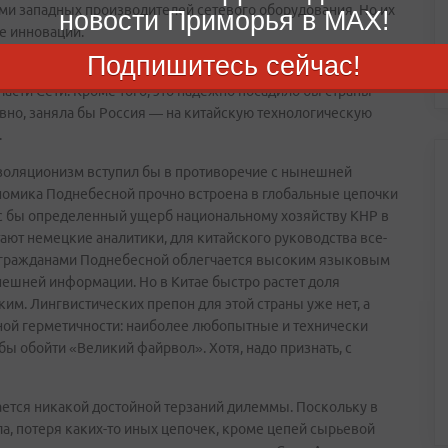
и западных производителей сетевого оборудования. Но их
новости Приморья в MAX!
е инновации.
Подпишитесь сейчас!
ндартов резко повысило бы их конкурентоспособность в
части Сети. Кроме того, это надежно посадило бы страны-
вно, заняла бы Россия — на китайскую технологическую
.
 изоляционизм вступил бы в противоречие с нынешней
номика Поднебесной прочно встроена в глобальные цепочки
ес бы определенный ущерб национальному хозяйству КНР в
ают немецкие аналитики, для китайского руководства все-
ад гражданами Поднебесной облегчается высоким языковым
ешней информации. Но в Китае быстро растет доля
им. Лингвистических препон для этой страны уже нет, а
ной герметичности: наиболее любопытные и технически
 обойти «Великий файрвол». Хотя, надо признать, с
вается никакой достойной терзаний дилеммы. Поскольку в
ла, потеря каких-то иных цепочек, кроме цепей сырьевой