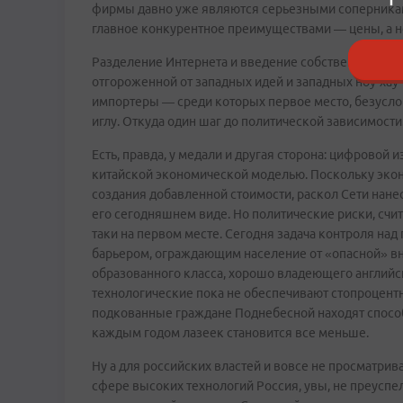
фирмы давно уже являются серьезными соперникам
главное конкурентное преимуществами — цены, а н
Разделение Интернета и введение собственных ста
отгороженной от западных идей и западных ноу-хау 
импортеры — среди которых первое место, безусло
иглу. Откуда один шаг до политической зависимости
Есть, правда, у медали и другая сторона: цифровой
китайской экономической моделью. Поскольку эко
создания добавленной стоимости, раскол Сети нан
его сегодняшнем виде. Но политические риски, счит
таки на первом месте. Сегодня задача контроля н
барьером, ограждающим население от «опасной» вн
образованного класса, хорошо владеющего английск
технологические пока не обеспечивают стопроцент
подкованные граждане Поднебесной находят способы
каждым годом лазеек становится все меньше.
Ну а для российских властей и вовсе не просматри
сфере высоких технологий Россия, увы, не преуспе