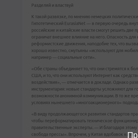
Разделяй и властвуй
К такой развязке, по мнению немецких политическ
Гипотетический EurasiaNet — в первую очередь вну
российские и китайские власти смогут решить две 
ограничат внешнее влияние на него. Опасность для
реформистские движения, наподобие тех, что вызва
хорошо известно, смутьяны «используют для моби
например — социальные сети».
«Обе страны объединяет то, что они стремятся к б
США, и то, что они используют Интернет как средс
воздействия», — отмечается в докладе. Однако раз
инструментария: новые стандарты усложняют для г
возможности анонимной коммуникации. В то же врем
условиях нынешнего «многоакционерного» подхода
«В виду продолжающегося развития стандартов прав
чтобы переформатировать техническое функциониро
правительственные эксперты. — И благодаря этому 
Пр
свобода прессы». Впрочем, у Китая вдобавок ко вс