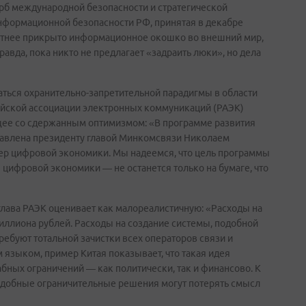
рб международной безопасности и стратегической
нформационной безопасности РФ, принятая в декабре
отнее прикрыто информационное окошко во внешний мир,
равда, пока никто не предлагает «задраить люки», но дела
ться охранительно-запретительной парадигмы в области
сийской ассоциации электронных коммуникаций (РАЭК)
ущее со сдержанным оптимизмом: «В программе развития
тавлена президенту главой Минкомсвязи Николаем
ер цифровой экономики. Мы надеемся, что цель программы
цифровой экономики — не останется только на бумаге, что
глава РАЭК оценивает как малореалистичную: «Расходы на
иллионa рублей. Расходы на создание системы, подобной
ребуют тотальной зачистки всех операторов связи и
 языком, пример Китая показывает, что такая идея
абных ограничений — как политически, так и финансово. К
подобные ограничительные решения могут потерять смысл