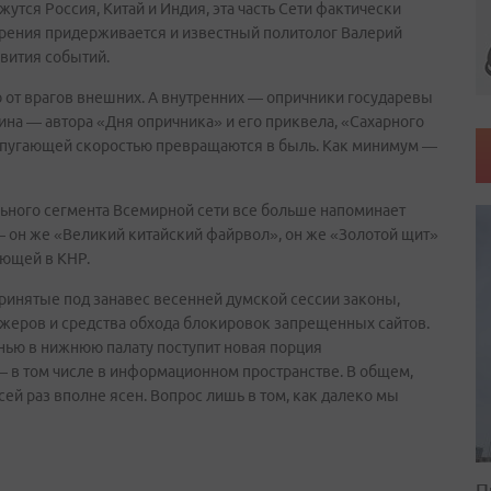
жутся Россия, Китай и Индия, эта часть Сети фактически
 зрения придерживается и известный политолог Валерий
вития событий.
ю от врагов внешних. А внутренних — опричники государевы
ина — автора «Дня опричника» и его приквела, «Сахарного
— с пугающей скоростью превращаются в быль. Как минимум —
ьного сегмента Всемирной сети все больше напоминает
— он же «Великий китайский файрвол», он же «Золотой щит»
ующей в КНР.
инятые под занавес весенней думской сессии законы,
еров и средства обхода блокировок запрещенных сайтов.
енью в нижнюю палату поступит новая порция
— в том числе в информационном пространстве. В общем,
сей раз вполне ясен. Вопрос лишь в том, как далеко мы
П