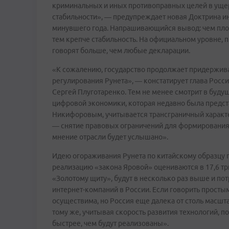
криминальных и иных противоправных целей в уще
стабильности», — предупреждает новая Доктрина и
минувшего года. Напрашивающийся вывод: чем пл
тем крепче стабильность. На официальном уровне, п
говорят больше, чем любые декларации.
«К сожалению, государство продолжает придержива
регулирования Рунета», — констатирует глава Рос
Сергей Плуготаренко. Тем не менее смотрит в буд
цифровой экономики, которая недавно была предс
Никифоровым, учитывается трансграничный характ
— снятие правовых ограничений для формирования 
мнение отрасли будет услышано».
Идею огораживания Рунета по китайскому образцу 
реализацию «закона Яровой» оцениваются в 17,6 тр
«Золотому щиту», будут в несколько раз выше и пот
интернет-компаний в России. Если говорить простым
осуществима, но Россия еще далека от столь масшт
тому же, учитывая скорость развития технологий, 
быстрее, чем будут реализованы».