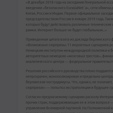
«В декабре 2018 года на заседании Генеральной ас
введении «безопасного EurasiaNet`а», сети обмена
Китая, России и Индии. Первое официальное заседан
председательством России в январе 2019 года. Таким
которых будут действовать различные технические 
рамки. Интернет больше не будет глобальным...»
Приведенная цитата взята из доклада берлинского фо
«Возможные сюрпризы: 11 вероятных сценариев ро
Немецким институтом международной политики и б
авторитетных немецких «мозговых трестов», фина
аналитического центра — федеральное правительство
Решения российского руководства плохо поддаются
непрозрачен, монополизирован и предельно центра
берлинские нострадамусы. Что, однако, не означает,
сюрпризах» — попытка экстраполяции в будущее с
Согласно предлагаемому сценарию расколу Интерне
прочих стран, поддерживающих ее в этом вопросе 
управления Всемирной паутиной. На Полномочной 