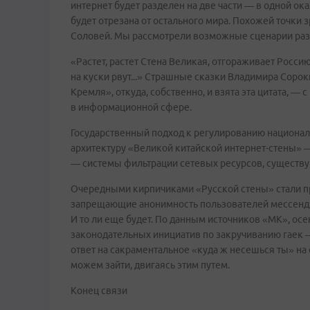
интернет будет разделен на две части — в одной ока
будет отрезана от остального мира. Похожей точки
Соловей. Мы рассмотрели возможные сценарии раз
«Растет, растет Стена Великая, отгораживает Росси
на куски рвут...» Страшные сказки Владимира Сорок
Кремля», откуда, собственно, и взята эта цитата, 
в информационной сфере.
Государственный подход к регулированию национал
архитектуру «Великой китайской интернет-стены» 
— системы фильтрации сетевых ресурсов, существ
Очередными кирпичиками «Русской стены» стали пр
запрещающие анонимность пользователей мессендж
И то ли еще будет. По данным источников «МК», ос
законодательных инициатив по закручиванию гаек 
ответ на сакраментальное «куда ж несешься ты» на 
можем зайти, двигаясь этим путем.
Конец связи