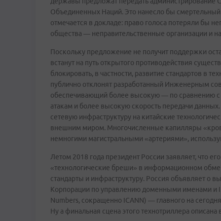
державы предложат передать администрирование Се
Объединенных Наций. Это нанесло бы смертельный
отмечается в докладе: право голоса потеряли бы н
общества — неправительственные организации и н
Поскольку предложение не получит поддержки оста
встанут на путь открытого противодействия сущес
блокировать, в частности, развитие стандартов в т
публично отклонят разработанный Инженерным сов
обеспечивающий более высокую — по сравнению с п
атакам и более высокую скорость передачи данных
сетевую инфраструктуру на китайские технологичес
внешним миром. Многочисленные капилляры «крове
немногими магистральными «артериями», использу
Летом 2018 года президент России заявляет, что ег
«технологические бреши» в информационном обмене
стандарты и инфраструктуру. Россия объявляет о в
Корпорации по управлению доменными именами и IP-
Numbers, сокращенно ICANN) — главного на сегодня
Ну а финальная сцена этого технотриллера описана 