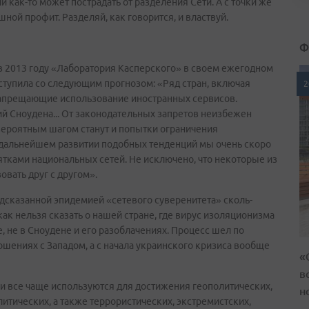
и как-то может пострадать от разделения Сети. А с точки же
ой профит. Разделяй, как говорится, и властвуй.
Ф
е в 2013 году «Лаборатория Касперского» в своем ежегодном
выступила со следующим прогнозом: «Ряд стран, включая
2
запрещающие использование иностранных сервисов.
й Сноудена... От законодательных запретов неизбежен
вероятным шагом станут и попытки ограничения
и дальнейшем развитии подобных тенденций мы очень скоро
ятками национальных сетей. Не исключено, что некоторые из
вать друг с другом».
дсказанной эпидемией «сетевого суверенитета» сколь-
икак нельзя сказать о нашей стране, где вирус изоляционизма
е, не в Сноудене и его разоблачениях. Процесс шел по
шениях с Западом, а с начала украинского кризиса вообще
«
в
 все чаще используются для достижения геополитических,
н
тических, а также террористических, экстремистских,