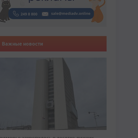
Важные новости
риморье закрепилось в десятке лучших