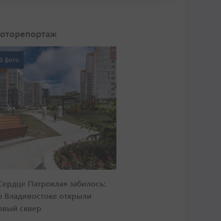
оторепортаж
0 фото
Сердце Патрокла» забилось:
о Владивостоке открыли
овый сквер