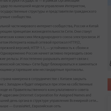
тью в руки государств — в рамках Организации
 удар по нынешней модели управления Интернетом,
егосударственные структуры и представители гражданского
аучные сообщества.
льной части мирового интернет-сообщества, Россия и Китай
твующим принципам жизнедеятельности Сети. Они станут
ехнических комиссиях Международного союза электросвязи. И
етом Интернета новый сетевой протокол HTTP/2,
режней версией, HTTP 1.1, — устойчивость к сбоям и
. Одновременно Россия начнет активно переводить свою
кие рельсы. И постепенно разрывать интернет-связи с
носной системы» Сети будут блокироваться и заменяться
ющими устаревшие или нестандартные протоколы.
о страна намерена в сотрудничестве с Китаем закрыть
 с Западом и будет опираться при этом на собственные
ыходе из Правительственного консультативного совета
адресами (Internet Corporation for Assigned Names and
шний день органа в структуре управления Всемирной сети...
выше — EurasiaNet, Евразийская сеть.