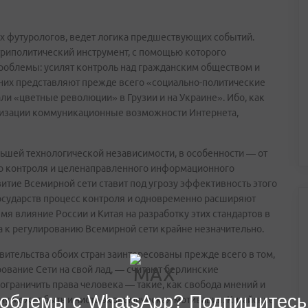
их футурологов, ведет логика предшествующих событий.
триполитический инструмент, с помощью которого
проблемы: усилят контроль над гражданским обществом и
 них представляют прежде всего «социально-политические
ли «цветные революции» в Грузии и на Украине». Ибо, как
лизации коммуникационные возможности Интернета,
ольшей технологической независимости, в особенности — от
тво контроля и целенаправленного информационного
витие Всемирной сети ставит под угрозу эффективность этого
осударств процесс контроля и одновременно расширяют
я влияние России и Китая на разработку этих стандартов в
 к регулированию Всемирной сети крайне незначительно.
ительства обоих стран заинтересованы прежде всего в том,
вание Сети на свой лад, — считают берлинские
ограничить права человека — такие, как свобода мнений и
облемы с WhatsApp? Подпишитесь
ему может быть и чисто экономическая мотивация. Китайские