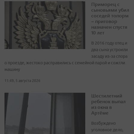
Приморец с
сыновьями убил
соседей топорм
– приговор
назначен спустя
10 лет
В 2016 году отец и
два сына устроили
засаду из‑за спора
о проезде, жестоко расправились с семейной парой и сожгли
машину
11:49, 5 августа 2026
Шестилетний
ребенок выпал
из окна в
Артёме
Возбуждено
уголовное дело,