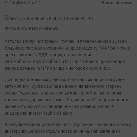
11:13, 28 июля 2017
Происшествия
Фото: Фото: РИА VladNews
Автоледи получила травмы головы и позвоночника в ДТП во
Владивостоке. Как сообщили корреспонденту РИА VladNews в
пресс-службе ГИБДД города, столкновение
автомобилей Toyota Caldina и Mitsubishi Pajero произошло в
районе дома №18"а" по улице Снеговой около 11:00.
По предварительным данным, 37-летняя женщина за рулем
автомобиля Toyota Caldina во время движения со стороны
улицы Руднева в сторону улицы Карьерной не выполнила
требование дорожного знака "Уступи дорогу" - и при повороте
налево столкнулась с двигавшимся по главной дороге
внедорожником Mitsubishi Pajero.
В результате женщина получила сотрясение головного мозга и
дисторсию шейного отдела позвоночника. Направлена на