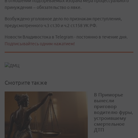
В отношении подозреваемых избрана мера процессуального
принуждения – обязательство о явке.
Возбуждено уголовное дело по признакам преступления,
предусмотренного ч.3 ст.30 и ч.2 ст.158 УК РФ.
Новости Владивостока в Telegram - постоянно в течение дня.
Подписывайтесь одним нажатием!
Смотрите также
В Приморье
вынесли
приговор
водителю фуры,
устроившему
смертельное
ДТП