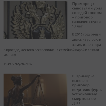
Приморец с
сыновьями убил
соседей топорм
– приговор
назначен спустя
10 лет
В 2016 году отец и
два сына устроили
засаду из‑за спора
о проезде, жестоко расправились с семейной парой и сожгли
машину
11:49, 5 августа 2026
В Приморье
вынесли
приговор
водителю фуры,
устроившему
смертельное
ДТП