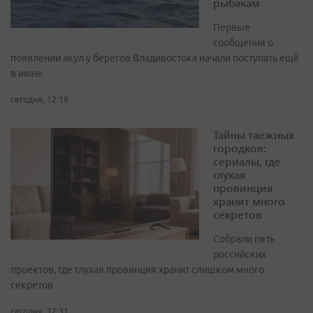
рыбакам
Первые
сообщения о
появлении акул у берегов Владивостока начали поступать ещё
в июне
сегодня, 12:18
Тайны таежных
городков:
сериалы, где
глухая
провинция
хранит много
секретов
Собрали пять
российских
проектов, где глухая провинция хранит слишком много
секретов
сегодня, 12:31