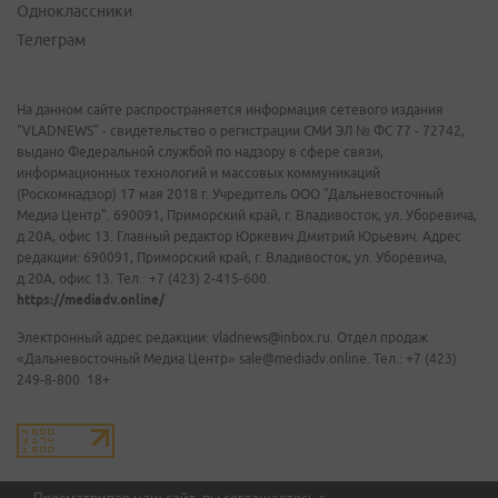
Одноклассники
Телеграм
На данном сайте распространяется информация сетевого издания
"VLADNEWS" - свидетельство о регистрации СМИ ЭЛ № ФС 77 - 72742,
выдано Федеральной службой по надзору в сфере связи,
информационных технологий и массовых коммуникаций
(Роскомнадзор) 17 мая 2018 г. Учредитель ООО "Дальневосточный
Медиа Центр". 690091, Приморский край, г. Владивосток, ул. Уборевича,
д.20А, офис 13. Главный редактор Юркевич Дмитрий Юрьевич. Адрес
редакции: 690091, Приморский край, г. Владивосток, ул. Уборевича,
д.20А, офис 13. Тел.: +7 (423) 2-415-600.
https://mediadv.online/
Электронный адрес редакции: vladnews@inbox.ru. Отдел продаж
«Дальневосточный Медиа Центр» sale@mediadv.online. Тел.: +7 (423)
249-8-800. 18+
Просматривая наш сайт, вы соглашаетесь с