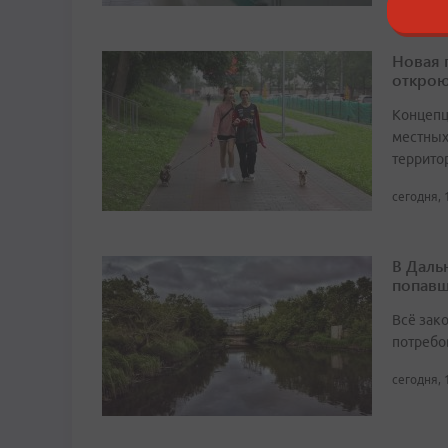
Новая 
открою
Концепц
местных
террито
сегодня, 
В Даль
попавш
Всё зак
потребо
сегодня, 