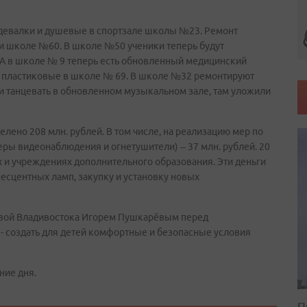
девалки и душевые в спортзале школы №23. Ремонт
и школе №60. В школе №50 ученики теперь будут
 А в школе № 9 теперь есть обновленный медицинский
е пластиковые в школе № 69. В школе №32 ремонтируют
 и танцевать в обновленном музыкальном зале, там уложили
лено 208 млн. рублей. В том числе, на реализацию мер по
ры видеонаблюдения и огнетушители) – 37 млн. рублей. 20
х и учреждениях дополнительного образования. Эти деньги
есцентных ламп, закупку и установку новых
лавой Владивостока Игорем Пушкарёвым перед
- создать для детей комфортные и безопасные условия
ние дня.
П