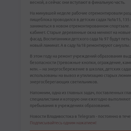
весной, а сейчас они вступают в финальную часть.
На минувшей неделе рабочие отремонтировали раз
пищеблока проводился в детских садах №№15, 135 
заниматься в новом отремонтированном спортзале.
кабинет. Старые деревянные окна меняют на новы
фасад. Воспитанники детского сада № 97 будут петь
новый ламинат. А в саду №18 ремонтируют санузлы.
В этом году на ремонт учреждений образования выде
безопасности (тревожные кнопки, ограждение, каме
млн. – на энергосбережение в школах, детских сада
использованы на вывоз и утилизацию старых люмин
энергосберегающих светильников.
Напомним, одна из главных задач, поставленных г
специалистами и которую они ежегодно выполняют 
пребывания в учреждениях образования.
Новости Владивостока в Telegram - постоянно в тече
Подписывайтесь одним нажатием!