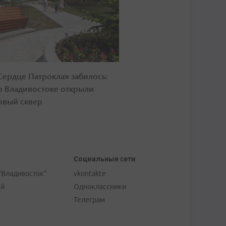
Сердце Патрокла» забилось:
о Владивостоке открыли
овый сквер
Социальные сети
"Владивосток"
vkontakte
ей
Одноклассники
Телеграм