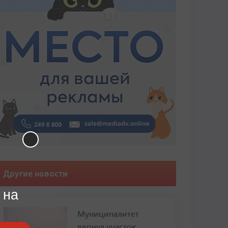
Другие новости
 на
Муниципалитет
вернул участок