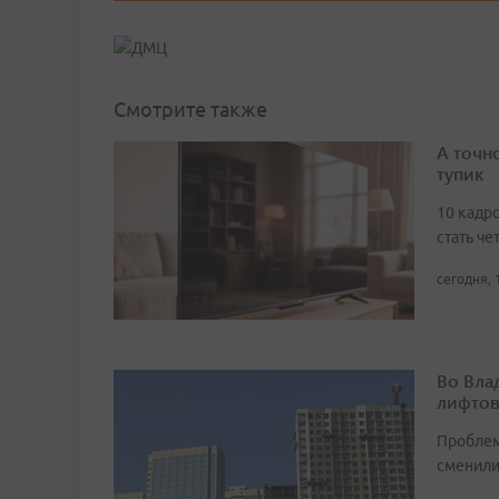
Смотрите также
А точн
тупик
10 кадро
стать че
сегодня, 
Во Вла
лифто
Проблем
сменил