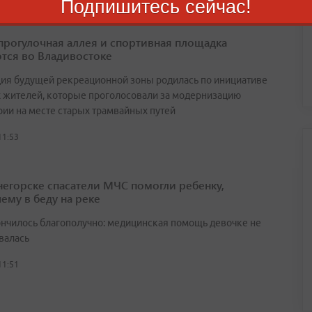
Подпишитесь сейчас!
прогулочная аллея и спортивная площадка
тся во Владивостоке
ия будущей рекреационной зоны родилась по инициативе
 жителей, которые проголосовали за модернизацию
рии на месте старых трамвайных путей
11:53
негорске спасатели МЧС помогли ребенку,
ему в беду на реке
ончилось благополучно: медицинская помощь девочке не
валась
11:51