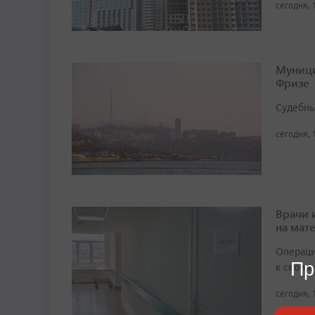
сегодня, 
Муници
Фризе
Судебны
сегодня, 
Врачи 
на мат
Операци
Пр
к своим
сегодня, 