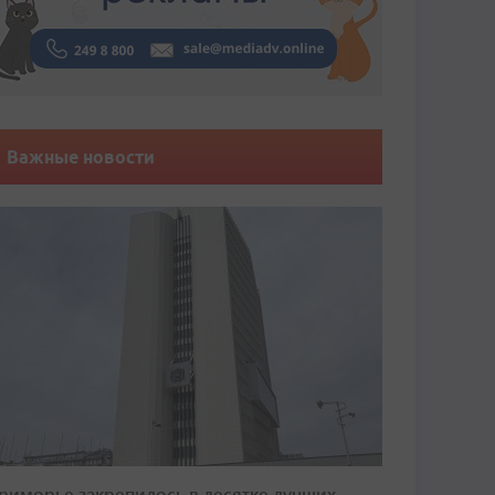
Важные новости
риморье закрепилось в десятке лучших