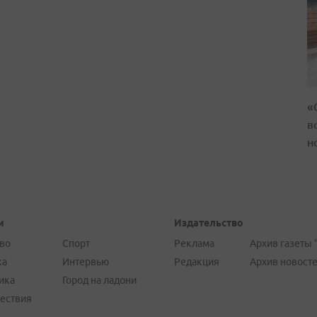
«
в
н
и
Издательство
во
Спорт
Реклама
Архив газеты 
ка
Интервью
Редакция
Архив новост
ика
Город на ладони
ествия