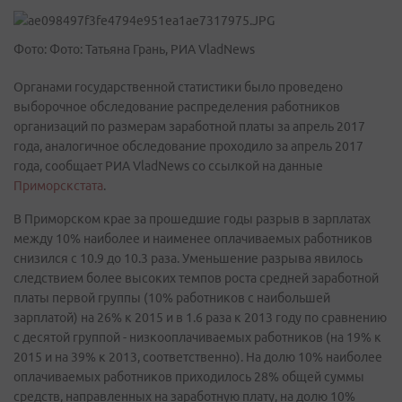
Фото: Фото: Татьяна Грань, РИА VladNews
Органами государственной статистики было проведено
выборочное обследование распределения работников
организаций по размерам заработной платы за апрель 2017
года, аналогичное обследование проходило за апрель 2017
года, сообщает РИА VladNews со ссылкой на данные
Приморскстата
.
В Приморском крае за прошедшие годы разрыв в зарплатах
между 10% наиболее и наименее оплачиваемых работников
снизился с 10.9 до 10.3 раза. Уменьшение разрыва явилось
следствием более высоких темпов роста средней заработной
платы первой группы (10% работников с наибольшей
зарплатой) на 26% к 2015 и в 1.6 раза к 2013 году по сравнению
с десятой группой - низкооплачиваемых работников (на 19% к
2015 и на 39% к 2013, соответственно). На долю 10% наиболее
оплачиваемых работников приходилось 28% общей суммы
средств, направленных на заработную плату, на долю 10%