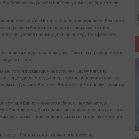
 «Ростелеком на Дальнем Востоке», комиссия при этом не
ашний телефон» и «Интерактивное телевидение». Для этого
м на Дальнем Востоке» в одной из социальных сетей,
лнить счет. Оплата производится по номеру телефона или
 условиями предоставления услуг. Также на странице можно
лицевого счета.
ые сети и всегда идем на встречу нашему клиенту,
стала еще удобнее, ведь теперь можно пополнить свой счет
кома на Дальнем Востоке» ВКонтакте и Facebook», - отметил
ри помощи Единого личного кабинета на компьютере,
ой Ростелеком». Эти сервисы позволяют вносить деньги на
миссий, а также – присоединять и отключать услуги и менять
ты услуг «Ростелекома» являются устройства
П