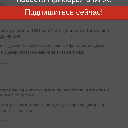
16:24
Подпишитесь сейчас!
ивят регионы ДФО на «Улице Дальнего Востока» в
оду на ВЭФ
ны сделают ставку на иммерсивные форматы, социальные
 и сценарии повседневной жизни в регионах
15:22
таежных городков: сериалы, где глухая провинция
 много секретов
пять российских проектов, где глухая провинция хранит
 много секретов
12:31