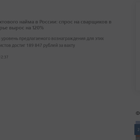
ахтового найма в России: спрос на сварщиков в
ье вырос на 120%
 уровень предлагаемого вознаграждения для этих
стов достиг 189 847 рублей за вахту
12:37
Ф
2