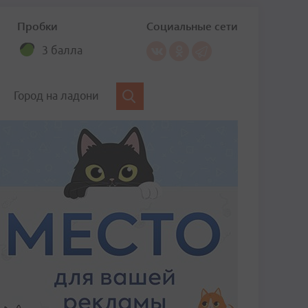
Пробки
Социальные сети
3 балла
Город на ладони