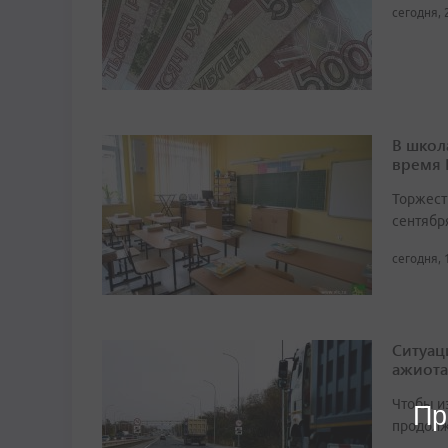
сегодня, 
В школ
время
Торжест
сентябр
сегодня, 
Ситуац
ажиота
Чтобы и
Пр
продолж