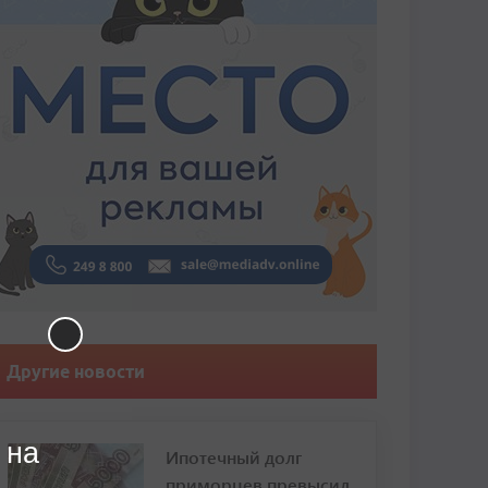
Другие новости
 на
Ипотечный долг
приморцев превысил