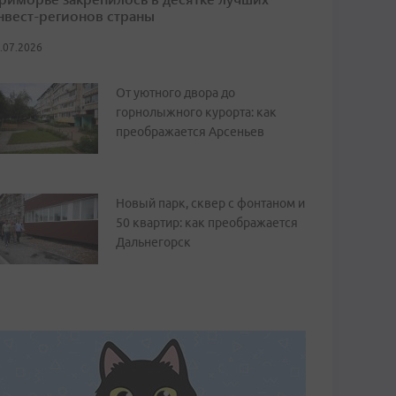
нвест-регионов страны
.07.2026
От уютного двора до
горнолыжного курорта: как
преображается Арсеньев
Новый парк, сквер с фонтаном и
50 квартир: как преображается
Дальнегорск