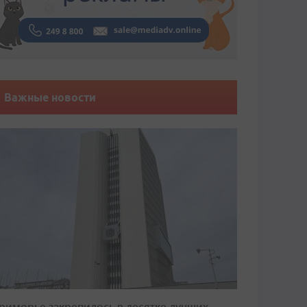
Важные новости
риморье закрепилось в десятке лучших