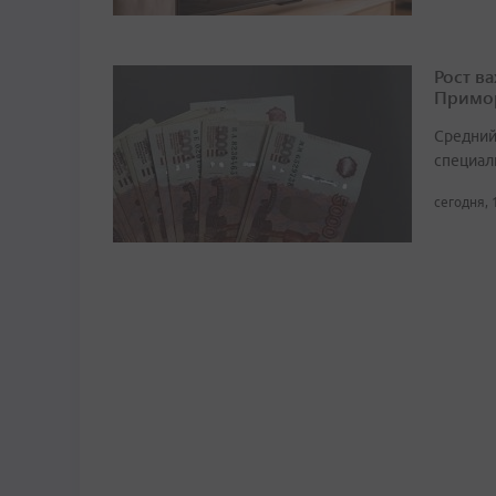
Рост в
Примор
Средний
специали
сегодня, 