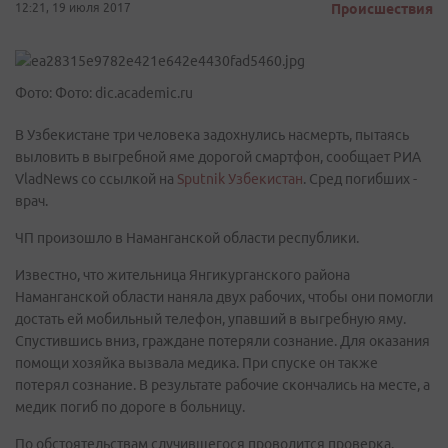
12:21, 19 июля 2017
Происшествия
Фото: Фото: dic.academic.ru
В Узбекистане три человека задохнулись насмерть, пытаясь
выловить в выгребной яме дорогой смартфон, сообщает РИА
VladNews со ссылкой на
Sputnik Узбекистан
. Сред погибших -
врач.
ЧП произошло в Наманганской области республики.
Известно, что жительница Янгикурганского района
Наманганской области наняла двух рабочих, чтобы они помогли
достать ей мобильный телефон, упавший в выгребную яму.
Спустившись вниз, граждане потеряли сознание. Для оказания
помощи хозяйка вызвала медика. При спуске он также
потерял сознание. В результате рабочие скончались на месте, а
медик погиб по дороге в больницу.
По обстоятельствам случившегося проводится проверка.