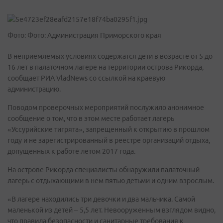
Фото: Фото: Администрация Приморского края
В неприемлемых условиях содержатся дети в возрасте от 5 до
16 лет в палаточном лагере на территории острова Рикорда,
сообщает РИА VladNews со ссылкой на краевую
администрацию.
Поводом проверочных мероприятий послужило анонимное
сообщение о том, что в этом месте работает лагерь
«Уссурийские тигрята», запрещенный к открытию в прошлом
году и не зарегистрированный в реестре организаций отдыха,
допущенных к работе летом 2017 года.
На острове Рикорда специалисты обнаружили палаточный
лагерь с отдыхающими в нем пятью детьми и одним взрослым.
«В лагере находились три девочки и два мальчика. Самой
маленькой из детей – 5,5 лет. Невооруженным взглядом видно,
что правила безопасности и санитарные требования к