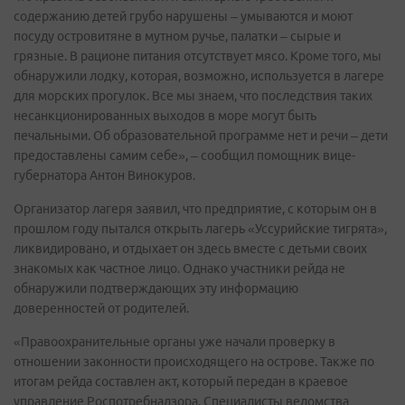
содержанию детей грубо нарушены – умываются и моют
посуду островитяне в мутном ручье, палатки – сырые и
грязные. В рационе питания отсутствует мясо. Кроме того, мы
обнаружили лодку, которая, возможно, используется в лагере
для морских прогулок. Все мы знаем, что последствия таких
несанкционированных выходов в море могут быть
печальными. Об образовательной программе нет и речи – дети
предоставлены самим себе», – сообщил помощник вице-
губернатора Антон Винокуров.
Организатор лагеря заявил, что предприятие, с которым он в
прошлом году пытался открыть лагерь «Уссурийские тигрята»,
ликвидировано, и отдыхает он здесь вместе с детьми своих
знакомых как частное лицо. Однако участники рейда не
обнаружили подтверждающих эту информацию
доверенностей от родителей.
«Правоохранительные органы уже начали проверку в
отношении законности происходящего на острове. Также по
итогам рейда составлен акт, который передан в краевое
управление Роспотребнадзора. Специалисты ведомства