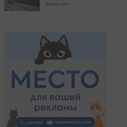
Дальнегорск