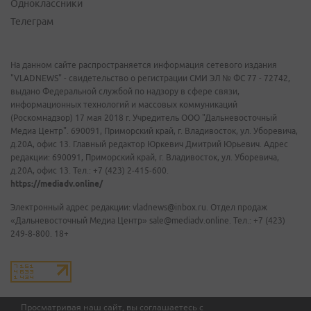
Одноклассники
Телеграм
На данном сайте распространяется информация сетевого издания
"VLADNEWS" - свидетельство о регистрации СМИ ЭЛ № ФС 77 - 72742,
выдано Федеральной службой по надзору в сфере связи,
информационных технологий и массовых коммуникаций
(Роскомнадзор) 17 мая 2018 г. Учредитель ООО "Дальневосточный
Медиа Центр". 690091, Приморский край, г. Владивосток, ул. Уборевича,
д.20А, офис 13. Главный редактор Юркевич Дмитрий Юрьевич. Адрес
редакции: 690091, Приморский край, г. Владивосток, ул. Уборевича,
д.20А, офис 13. Тел.: +7 (423) 2-415-600.
https://mediadv.online/
Электронный адрес редакции: vladnews@inbox.ru. Отдел продаж
«Дальневосточный Медиа Центр» sale@mediadv.online. Тел.: +7 (423)
249-8-800. 18+
Просматривая наш сайт, вы соглашаетесь с